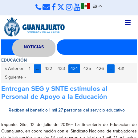
ES
NOTICIAS
EDUCACIÓN
« Anterior
1
…
422
423
424
425
426
…
431
Siguiente »
Entregan SEG y SNTE estímulos al
Personal de Apoyo a la Educación
Reciben el beneficio 1 mil 27 personas del servicio educativo
Irapuato, Gto., 12 de julio de 2019.
–
La Secretaría de Educación de
Guanajuato, en coordinación con el Sindicato Nacional de trabajadores
de la Educación, sección 13, entregaron un total de 1 mil 27 estímulos