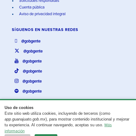
Solicitudes respondidas
Cuenta pública
Aviso de privacidad integral
SÍGUENOS EN
NUESTRAS REDES
@gobgente
@gobgente
@gobgente
@gobgente
@gobgente
@gobgente
Uso de cookies
Este sitio web utiliza cookies, incluyendo de terceros (como
¿Existe algún problema con esta página?
Repórtalo aquí.
app.guanajuato.gob.mx
), para mostrar contenido institucional y mejorar
tu experiencia. Al continuar navegando, aceptas su uso.
Más
Aviso legal
© 2025 Gobierno del Estado de Guanajuato
información