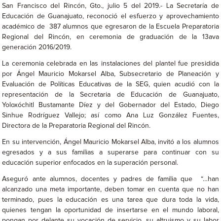
San Francisco del Rincón, Gto., julio 5 del 2019.- La Secretaría de
Educación de Guanajuato, reconoció el esfuerzo y aprovechamiento
académico de 387 alumnos que egresaron de la Escuela Preparatoria
Regional del Rincón, en ceremonia de graduación de la 13ava
generación 2016/2019.
La ceremonia celebrada en las instalaciones del plantel fue presidida
por Ángel Mauricio Mokarsel Alba, Subsecretario de Planeación y
Evaluación de Políticas Educativas de la SEG, quien acudió con la
representación de la Secretaria de Educación de Guanajuato,
Yoloxóchitl Bustamante Díez y del Gobernador del Estado, Diego
Sinhue Rodríguez Vallejo; así como Ana Luz González Fuentes,
Directora de la Preparatoria Regional del Rincón.
En su intervención, Ángel Mauricio Mokarsel Alba, invitó a los alumnos
egresados y a sus familias a superarse para continuar con su
educación superior enfocados en la superación personal.
Aseguró ante alumnos, docentes y padres de familia que “…han
alcanzado una meta importante, deben tomar en cuenta que no han
terminado, pues la educación es una tarea que dura toda la vida,
quienes tengan la oportunidad de insertarse en el mundo laboral,
pongan por delante su vocación de servicio, su altruismo y su labor