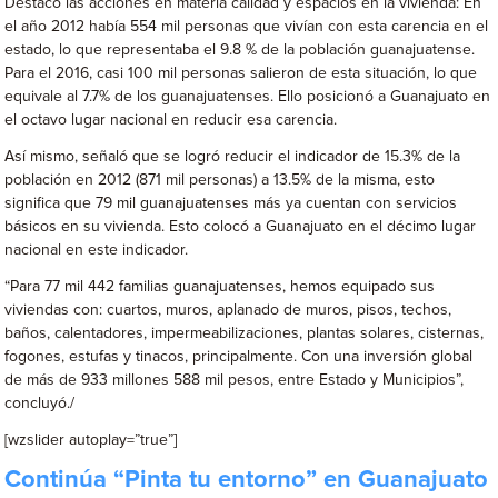
Destacó las acciones en materia calidad y espacios en la vivienda: En
el año 2012 había 554 mil personas que vivían con esta carencia en el
estado, lo que representaba el 9.8 % de la población guanajuatense.
Para el 2016, casi 100 mil personas salieron de esta situación, lo que
equivale al 7.7% de los guanajuatenses. Ello posicionó a Guanajuato en
el octavo lugar nacional en reducir esa carencia.
Así mismo, señaló que se logró reducir el indicador de 15.3% de la
población en 2012 (871 mil personas) a 13.5% de la misma, esto
significa que 79 mil guanajuatenses más ya cuentan con servicios
básicos en su vivienda. Esto colocó a Guanajuato en el décimo lugar
nacional en este indicador.
“Para 77 mil 442 familias guanajuatenses, hemos equipado sus
viviendas con: cuartos, muros, aplanado de muros, pisos, techos,
baños, calentadores, impermeabilizaciones, plantas solares, cisternas,
fogones, estufas y tinacos, principalmente. Con una inversión global
de más de 933 millones 588 mil pesos, entre Estado y Municipios”,
concluyó./
[wzslider autoplay=”true”]
Continúa “Pinta tu entorno” en Guanajuato