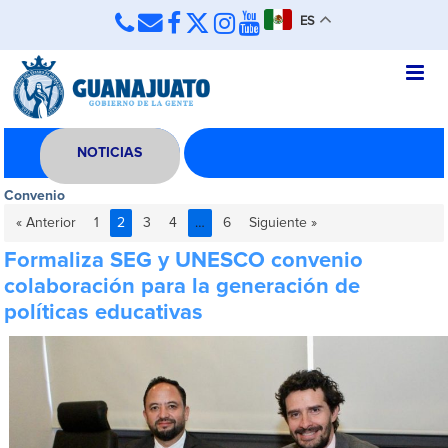
ES
NOTICIAS
Convenio
« Anterior
1
2
3
4
…
6
Siguiente »
Formaliza SEG y UNESCO convenio
colaboración para la generación de
políticas educativas