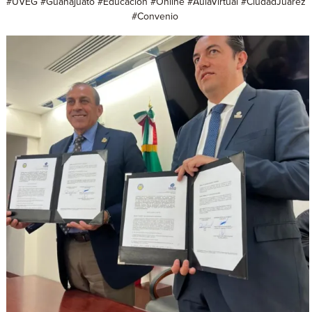
#UVEG #Guanajuato #Educación #Online #AulaVirtual #CiudadJuárez
#Convenio