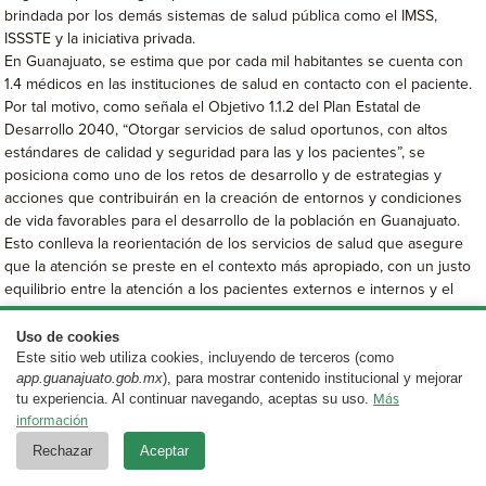
brindada por los demás sistemas de salud pública como el IMSS,
ISSSTE y la iniciativa privada.
En Guanajuato, se estima que por cada mil habitantes se cuenta con
1.4 médicos en las instituciones de salud en contacto con el paciente.
Por tal motivo, como señala el Objetivo 1.1.2 del Plan Estatal de
Desarrollo 2040, “Otorgar servicios de salud oportunos, con altos
estándares de calidad y seguridad para las y los pacientes”, se
posiciona como uno de los retos de desarrollo y de estrategias y
acciones que contribuirán en la creación de entornos y condiciones
de vida favorables para el desarrollo de la población en Guanajuato.
Esto conlleva la reorientación de los servicios de salud que asegure
que la atención se preste en el contexto más apropiado, con un justo
equilibrio entre la atención a los pacientes externos e internos y el
fortalecimiento de la coordinación de esa atención. Los servicios de
salud, que se organizarán en función de las necesidades y
Uso de cookies
Este sitio web utiliza cookies, incluyendo de terceros (como
expectativas generales de las personas y comunidades, contribuirán a
app.guanajuato.gob.mx
), para mostrar contenido institucional y mejorar
asegurar que estas desempeñen un papel más activo en su salud y su
tu experiencia. Al continuar navegando, aceptas su uso.
Más
bienestar.
información
Desde 1948, la OMS celebra cada 7 de abril el Día Mundial de la Salud,
con el objetivo de movilizar a la acción y ubicar a la salud como un
Rechazar
Aceptar
tema de alta relevancia para el desarrollo de las naciones. Para este