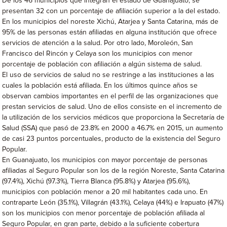
De los 46 municipios que integran el estado de Guanajuato, se
presentan 32 con un porcentaje de afiliación superior a la del estado.
En los municipios del noreste Xichú, Atarjea y Santa Catarina, más de
95% de las personas están afiliadas en alguna institución que ofrece
servicios de atención a la salud. Por otro lado, Moroleón, San
Francisco del Rincón y Celaya son los municipios con menor
porcentaje de población con afiliación a algún sistema de salud.
El uso de servicios de salud no se restringe a las instituciones a las
cuales la población está afiliada. En los últimos quince años se
observan cambios importantes en el perfil de las organizaciones que
prestan servicios de salud. Uno de ellos consiste en el incremento de
la utilización de los servicios médicos que proporciona la Secretaría de
Salud (SSA) que pasó de 23.8% en 2000 a 46.7% en 2015, un aumento
de casi 23 puntos porcentuales, producto de la existencia del Seguro
Popular.
En Guanajuato, los municipios con mayor porcentaje de personas
afiliadas al Seguro Popular son los de la región Noreste, Santa Catarina
(97.4%), Xichú (97.3%), Tierra Blanca (95.8%) y Atarjea (95.6%),
municipios con población menor a 20 mil habitantes cada uno. En
contraparte León (35.1%), Villagrán (43.1%), Celaya (44%) e Irapuato (47%)
son los municipios con menor porcentaje de población afiliada al
Seguro Popular, en gran parte, debido a la suficiente cobertura