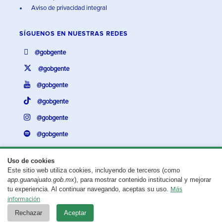
Aviso de privacidad integral
SÍGUENOS EN
NUESTRAS REDES
@gobgente
@gobgente
@gobgente
@gobgente
@gobgente
@gobgente
Uso de cookies
Este sitio web utiliza cookies, incluyendo de terceros (como
¿Existe algún problema con esta página?
Repórtalo aquí.
app.guanajuato.gob.mx
), para mostrar contenido institucional y mejorar
tu experiencia. Al continuar navegando, aceptas su uso.
Más
Aviso legal
© 2025 Gobierno del Estado de Guanajuato
información
Rechazar
Aceptar