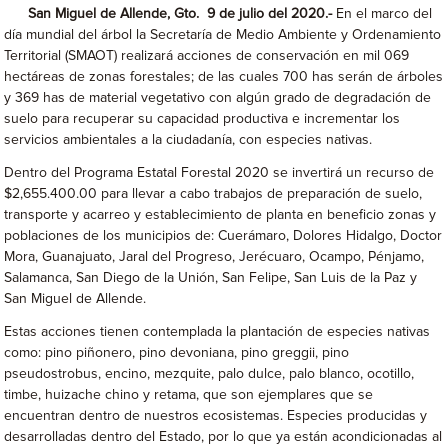
San Miguel de Allende, Gto. 9 de julio del 2020.-
En el marco del
día mundial del árbol la Secretaría de Medio Ambiente y Ordenamiento
Territorial (SMAOT) realizará acciones de conservación en mil 069
hectáreas de zonas forestales; de las cuales 700 has serán de árboles
y 369 has de material vegetativo con algún grado de degradación de
suelo para recuperar su capacidad productiva e incrementar los
servicios ambientales a la ciudadanía, con especies nativas.
Dentro del Programa Estatal Forestal 2020 se invertirá un recurso de
$2,655.400.00 para llevar a cabo trabajos de preparación de suelo,
transporte y acarreo y establecimiento de planta en beneficio zonas y
poblaciones de los municipios de: Cuerámaro, Dolores Hidalgo, Doctor
Mora, Guanajuato, Jaral del Progreso, Jerécuaro, Ocampo, Pénjamo,
Salamanca, San Diego de la Unión, San Felipe, San Luis de la Paz y
San Miguel de Allende.
Estas acciones tienen contemplada la plantación de especies nativas
como: pino piñonero, pino devoniana, pino greggii, pino
pseudostrobus, encino, mezquite, palo dulce, palo blanco, ocotillo,
timbe, huizache chino y retama, que son ejemplares que se
encuentran dentro de nuestros ecosistemas. Especies producidas y
desarrolladas dentro del Estado, por lo que ya están acondicionadas al