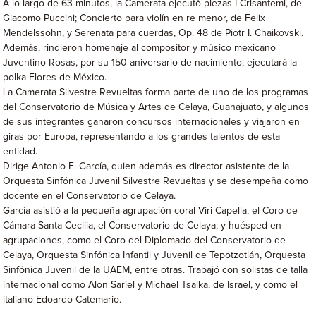
A lo largo de 63 minutos, la Camerata ejecutó piezas I Crisantemi, de
Giacomo Puccini; Concierto para violín en re menor, de Felix
Mendelssohn, y Serenata para cuerdas, Op. 48 de Piotr I. Chaikovski.
Además, rindieron homenaje al compositor y músico mexicano
Juventino Rosas, por su 150 aniversario de nacimiento, ejecutará la
polka Flores de México.
La Camerata Silvestre Revueltas forma parte de uno de los programas
del Conservatorio de Música y Artes de Celaya, Guanajuato, y algunos
de sus integrantes ganaron concursos internacionales y viajaron en
giras por Europa, representando a los grandes talentos de esta
entidad.
Dirige Antonio E. García, quien además es director asistente de la
Orquesta Sinfónica Juvenil Silvestre Revueltas y se desempeña como
docente en el Conservatorio de Celaya.
García asistió a la pequeña agrupación coral Viri Capella, el Coro de
Cámara Santa Cecilia, el Conservatorio de Celaya; y huésped en
agrupaciones, como el Coro del Diplomado del Conservatorio de
Celaya, Orquesta Sinfónica Infantil y Juvenil de Tepotzotlán, Orquesta
Sinfónica Juvenil de la UAEM, entre otras. Trabajó con solistas de talla
internacional como Alon Sariel y Michael Tsalka, de Israel, y como el
italiano Edoardo Catemario.