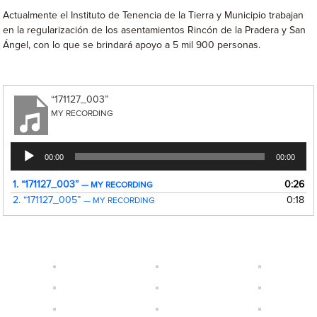
Actualmente el Instituto de Tenencia de la Tierra y Municipio trabajan
en la regularización de los asentamientos Rincón de la Pradera y San
Ángel, con lo que se brindará apoyo a 5 mil 900 personas.
“171127_003”
MY RECORDING
Reproductor
00:00
00:00
de
audio
1.
“171127_003”
0:26
— MY RECORDING
2.
“171127_005”
0:18
— MY RECORDING