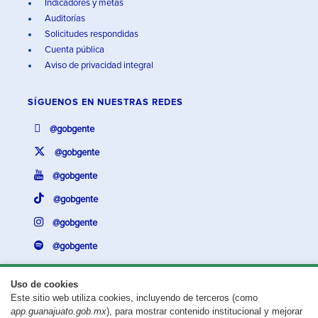
Indicadores y metas
Auditorías
Solicitudes respondidas
Cuenta pública
Aviso de privacidad integral
SÍGUENOS EN
NUESTRAS REDES
@gobgente
@gobgente
@gobgente
@gobgente
@gobgente
@gobgente
Uso de cookies
Este sitio web utiliza cookies, incluyendo de terceros (como
¿Existe algún problema con esta página?
Repórtalo aquí.
app.guanajuato.gob.mx
), para mostrar contenido institucional y mejorar