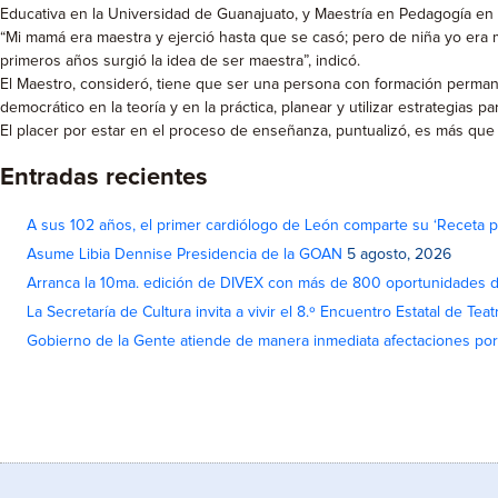
Educativa en la Universidad de Guanajuato, y Maestría en Pedagogía en
“Mi mamá era maestra y ejerció hasta que se casó; pero de niña yo era m
primeros años surgió la idea de ser maestra”, indicó.
El Maestro, consideró, tiene que ser una persona con formación permane
democrático en la teoría y en la práctica, planear y utilizar estrategia
El placer por estar en el proceso de enseñanza, puntualizó, es más que
Entradas recientes
A sus 102 años, el primer cardiólogo de León comparte su ‘Receta par
Asume Libia Dennise Presidencia de la GOAN
5 agosto, 2026
Arranca la 10ma. edición de DIVEX con más de 800 oportunidades 
La Secretaría de Cultura invita a vivir el 8.º Encuentro Estatal de Te
Gobierno de la Gente atiende de manera inmediata afectaciones por 