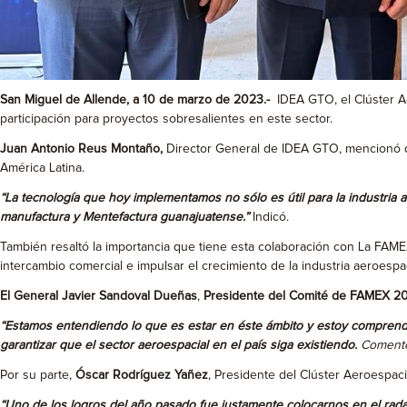
San Miguel de Allende, a 10 de marzo de 2023.-
IDEA GTO, el Clúster A
participación para proyectos sobresalientes en este sector.
Juan Antonio Reus Montaño,
Director General de IDEA GTO, mencionó qu
América Latina.
“La tecnología que hoy implementamos no sólo es útil para la industria 
manufactura y Mentefactura guanajuatense.”
Indicó.
También resaltó la importancia que tiene esta colaboración con La FAMEX, 
intercambio comercial e impulsar el crecimiento de la industria aeroespa
El General Javier Sandoval Dueñas
,
Presidente del Comité de FAMEX 2
“Estamos entendiendo lo que es estar en éste ámbito y estoy comprendie
garantizar que el sector aeroespacial en el país siga existiendo.
Coment
Por su parte,
Óscar Rodríguez Yañez
, Presidente del Clúster Aeroespaci
“Uno de los logros del año pasado fue justamente colocarnos en el radar