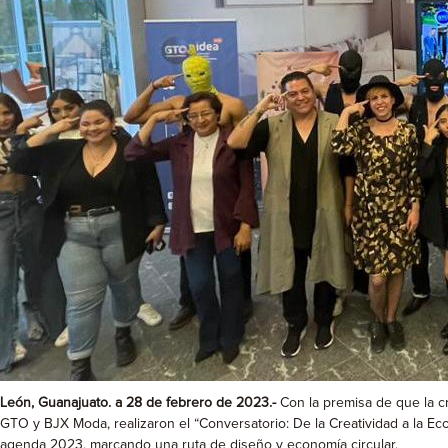
León, Guanajuato. a 28 de febrero de 2023.-
Con la premisa de que la c
GTO y BJX Moda, realizaron el “Conversatorio: De la Creatividad a la Ec
agenda 2023, marcando una ruta de diseño y economía circular.