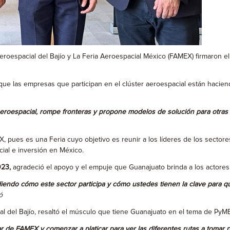
eroespacial del Bajío y La Feria Aeroespacial México (FAMEX) firmaron 
e las empresas que participan en el clúster aeroespacial están haciend
aeroespacial, rompe fronteras y propone modelos de solución para otras i
pues es una Feria cuyo objetivo es reunir a los líderes de los sectores a
cial e inversión en México.
023,
agradeció el apoyo y el empuje que Guanajuato brinda a los actores 
ndo cómo este sector participa y cómo ustedes tienen la clave para que
ó
al del Bajío, resaltó el músculo que tiene Guanajuato en el tema de PyME
 de FAMEX y comenzar a platicar para ver las diferentes rutas a tomar p