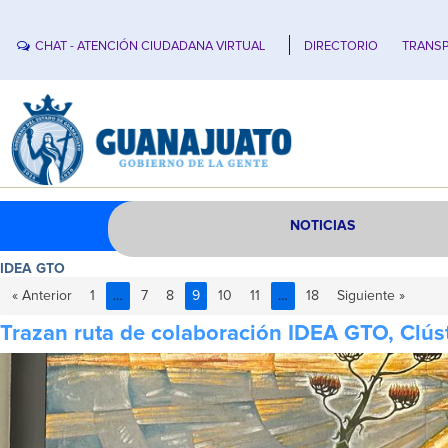
CHAT - ATENCIÓN CIUDADANA VIRTUAL
DIRECTORIO
TRANSP
NOTICIAS
IDEA GTO
« Anterior
1
…
7
8
9
10
11
…
18
Siguiente »
Trazan ruta de colaboración IDEA GTO, Clús