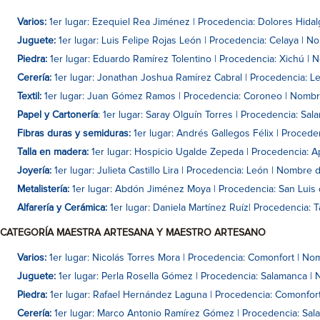
Varios:
1er lugar: Ezequiel Rea Jiménez | Procedencia: Dolores Hidal
Juguete:
1er lugar: Luis Felipe Rojas León | Procedencia: Celaya | No
Piedra:
1er lugar: Eduardo Ramírez Tolentino | Procedencia: Xichú | 
Cerería:
1er lugar: Jonathan Joshua Ramírez Cabral | Procedencia: Le
Textil:
1er lugar: Juan Gómez Ramos | Procedencia: Coroneo | Nombre
Papel y Cartonería
: 1er lugar: Saray Olguín Torres | Procedencia: Sa
Fibras duras y semiduras:
1er lugar: Andrés Gallegos Félix | Procede
Talla en madera:
1er lugar: Hospicio Ugalde Zepeda | Procedencia: Ap
Joyería:
1er lugar: Julieta Castillo Lira | Procedencia: León | Nombre d
Metalistería:
1er lugar: Abdón Jiménez Moya | Procedencia: San Luis d
Alfarería y Cerámica:
1er lugar: Daniela Martínez Ruíz| Procedencia: 
CATEGORÍA MAESTRA ARTESANA Y MAESTRO ARTESANO
Varios:
1er lugar: Nicolás Torres Mora | Procedencia: Comonfort | Nom
Juguete:
1er lugar: Perla Rosella Gómez | Procedencia: Salamanca | 
Piedra:
1er lugar: Rafael Hernández Laguna | Procedencia: Comonfort
Cerería:
1er lugar: Marco Antonio Ramírez Gómez | Procedencia: Sala