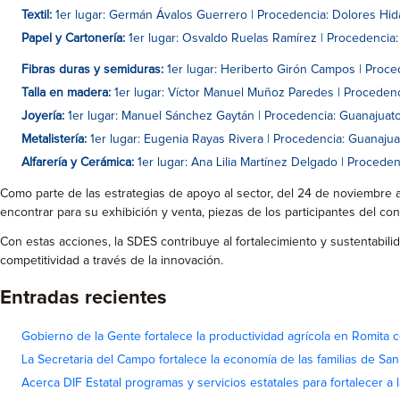
Textil:
1er lugar: Germán Ávalos Guerrero | Procedencia: Dolores Hidal
Papel y Cartonería:
1er lugar: Osvaldo Ruelas Ramírez | Procedencia:
Fibras duras y semiduras:
1er lugar: Heriberto Girón Campos | Proced
Talla en madera:
1er lugar: Víctor Manuel Muñoz Paredes | Procedenci
Joyería:
1er lugar: Manuel Sánchez Gaytán | Procedencia: Guanajuato
Metalistería:
1er lugar: Eugenia Rayas Rivera | Procedencia: Guanajua
Alfarería y Cerámica:
1er lugar: Ana Lilia Martínez Delgado | Proceden
Como parte de las estrategias de apoyo al sector, del 24 de noviembre al
encontrar para su exhibición y venta, piezas de los participantes del c
Con estas acciones, la SDES contribuye al fortalecimiento y sustentabi
competitividad a través de la innovación.
Entradas recientes
Gobierno de la Gente fortalece la productividad agrícola en Romita c
La Secretaria del Campo fortalece la economía de las familias de Sa
Acerca DIF Estatal programas y servicios estatales para fortalecer a l