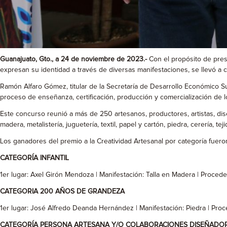
Guanajuato, Gto., a 24 de noviembre de 2023.-
Con el propósito de pres
expresan su identidad a través de diversas manifestaciones, se llevó a 
Ramón Alfaro Gómez, titular de la Secretaría de Desarrollo Económico Su
proceso de enseñanza, certificación, producción y comercialización de l
Este concurso reunió a más de 250 artesanos, productores, artistas, dise
madera, metalistería, juguetería, textil, papel y cartón, piedra, cerería, teji
Los ganadores del premio a la Creatividad Artesanal por categoría fueron
CATEGORÍA INFANTIL
1er lugar: Axel Girón Mendoza | Manifestación: Talla en Madera | Proced
CATEGORIA 200 AÑOS DE GRANDEZA
1er lugar: José Alfredo Deanda Hernández | Manifestación: Piedra | Pro
CATEGORÍA PERSONA ARTESANA Y/O COLABORACIONES DISEÑADOR 