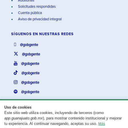
Auditorías
Solicitudes respondidas
Cuenta pública
Aviso de privacidad integral
SÍGUENOS EN
NUESTRAS REDES
@gobgente
@gobgente
@gobgente
@gobgente
@gobgente
@gobgente
Uso de cookies
Este sitio web utiliza cookies, incluyendo de terceros (como
¿Existe algún problema con esta página?
Repórtalo aquí.
app.guanajuato.gob.mx
), para mostrar contenido institucional y mejorar
tu experiencia. Al continuar navegando, aceptas su uso.
Más
Aviso legal
© 2025 Gobierno del Estado de Guanajuato