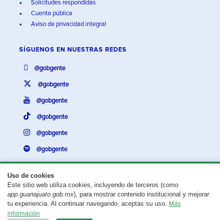
Solicitudes respondidas
Cuenta pública
Aviso de privacidad integral
SÍGUENOS EN
NUESTRAS REDES
@gobgente
@gobgente
@gobgente
@gobgente
@gobgente
@gobgente
Uso de cookies
Este sitio web utiliza cookies, incluyendo de terceros (como
¿Existe algún problema con esta página?
Repórtalo aquí.
app.guanajuato.gob.mx
), para mostrar contenido institucional y mejorar
tu experiencia. Al continuar navegando, aceptas su uso.
Más
Aviso legal
© 2025 Gobierno del Estado de Guanajuato
información