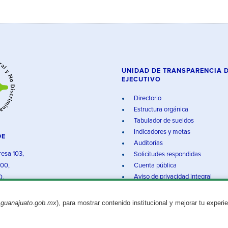
UNIDAD DE TRANSPARENCIA 
EJECUTIVO
Directorio
Estructura orgánica
Tabulador de sueldos
Indicadores y metas
DE
Auditorías
resa 103,
Solicitudes respondidas
000,
Cuenta pública
Aviso de privacidad integral
O.
.guanajuato.gob.mx
), para mostrar contenido institucional y mejorar tu experi
Aviso legal
© 2025 Gobierno del Estado de Guanajuato