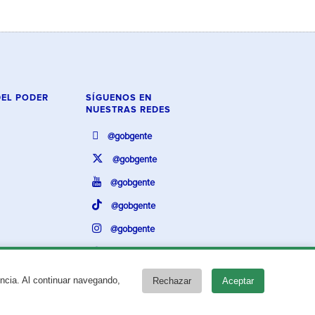
DEL PODER
SÍGUENOS EN
NUESTRAS REDES
@gobgente
@gobgente
@gobgente
@gobgente
@gobgente
@gobgente
encia. Al continuar navegando,
Rechazar
Aceptar