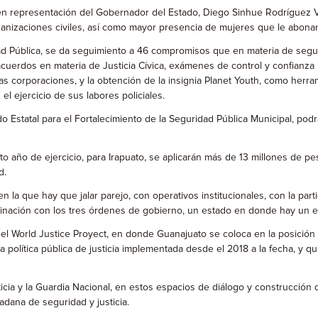
 en representación del Gobernador del Estado, Diego Sinhue Rodríguez Val
nizaciones civiles, así como mayor presencia de mujeres que le abonan
dad Pública, se da seguimiento a 46 compromisos que en materia de segu
erdos en materia de Justicia Cívica, exámenes de control y confianza par
as corporaciones, y la obtención de la insignia Planet Youth, como herra
l ejercicio de sus labores policiales.
o Estatal para el Fortalecimiento de la Seguridad Pública Municipal, pod
to año de ejercicio, para Irapuato, se aplicarán más de 13 millones de pe
d.
 en la que hay que jalar parejo, con operativos institucionales, con la p
rdinación con los tres órdenes de gobierno, un estado en donde hay un 
del World Justice Proyect, en donde Guanajuato se coloca en la posición
la política pública de justicia implementada desde el 2018 a la fecha, y q
usticia y la Guardia Nacional, en estos espacios de diálogo y construcci
dana de seguridad y justicia.