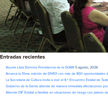
Entradas recientes
Asume Libia Dennise Presidencia de la GOAN
5 agosto, 2026
Arranca la 10ma. edición de DIVEX con más de 800 oportunidades 
La Secretaría de Cultura invita a vivir el 8.º Encuentro Estatal de Te
Gobierno de la Gente atiende de manera inmediata afectaciones por 
Atiende DIF Estatal a familias en situaciones de riesgo con planes d