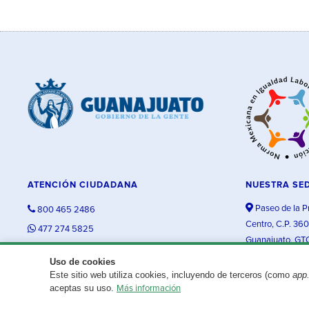
ATENCIÓN CIUDADANA
NUESTRA SE
Paseo de la P
800 465 2486
Centro, C.P. 36
477 274 5825
Guanajuato, GT
contacto@guanajuato.gob.mx
Uso de cookies
Este sitio web utiliza cookies, incluyendo de terceros (como
app
¿Existe algún problema con esta página?
Repórtalo aquí.
aceptas su uso.
Más información