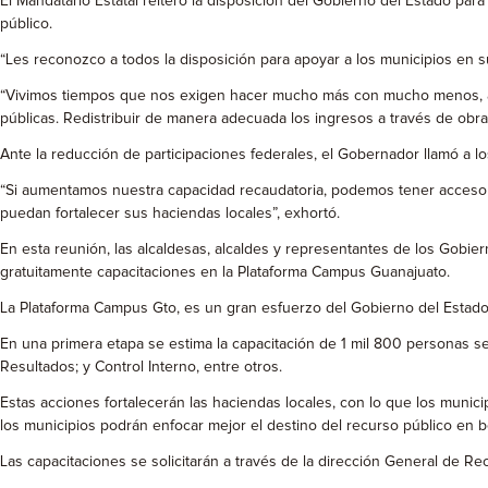
El Mandatario Estatal reiteró la disposición del Gobierno del Estado par
público.
“Les reconozco a todos la disposición para apoyar a los municipios en su
“Vivimos tiempos que nos exigen hacer mucho más con mucho menos, apro
públicas. Redistribuir de manera adecuada los ingresos a través de obra
Ante la reducción de participaciones federales, el Gobernador llamó a lo
“Si aumentamos nuestra capacidad recaudatoria, podemos tener acceso a m
puedan fortalecer sus haciendas locales”, exhortó.
En esta reunión, las alcaldesas, alcaldes y representantes de los Gobier
gratuitamente capacitaciones en la Plataforma Campus Guanajuato.
La Plataforma Campus Gto, es un gran esfuerzo del Gobierno del Estado a
En una primera etapa se estima la capacitación de 1 mil 800 personas s
Resultados; y Control Interno, entre otros.
Estas acciones fortalecerán las haciendas locales, con lo que los munic
los municipios podrán enfocar mejor el destino del recurso público en be
Las capacitaciones se solicitarán a través de la dirección General de R