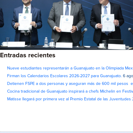
Entradas recientes
Nueve estudiantes representarán a Guanajuato en la Olimpiada Me
Firman los Calendarios Escolares 2026-2027 para Guanajuato.
6 ago
Detienen FSPE a dos personas y aseguran más de 600 mil pesos e
Cocina tradicional de Guanajuato inspirará a chefs Michelin en Fest
Matisse llegará por primera vez al Premio Estatal de las Juventudes