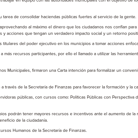
a trabajar en equipo con las autoridades municipales con el objetivo de l
 tarea de consolidar haciendas públicas fuertes al servicio de la gente.
vechando al máximo el dinero que los ciudadanos nos confían para brin
s y acciones que tengan un verdadero impacto social y un retorno positi
s titulares del poder ejecutivo en los municipios a tomar acciones enfoc
ás recursos participantes, por ello el llamado a utilizar las herramien
nos Municipales, firmaron una Carta intención para formalizar un convenio
 través de la Secretaría de Finanzas para favorecer la formación y la ca
ervidoras públicas, con cursos como: Políticas Públicas con Perspectiv
ipios podrán tener mayores recursos e incentivos ante el aumento de la 
neficio de la ciudadanía.
ecursos Humanos de la Secretaría de Finanzas.