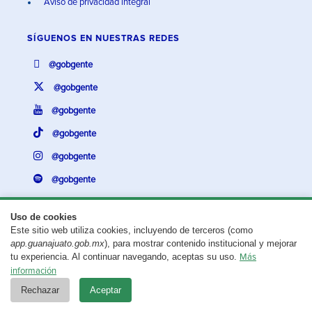
Aviso de privacidad integral
SÍGUENOS EN
NUESTRAS REDES
@gobgente
@gobgente
@gobgente
@gobgente
@gobgente
@gobgente
Uso de cookies
Este sitio web utiliza cookies, incluyendo de terceros (como
¿Existe algún problema con esta página?
Repórtalo aquí.
app.guanajuato.gob.mx
), para mostrar contenido institucional y mejorar
tu experiencia. Al continuar navegando, aceptas su uso.
Más
Aviso legal
© 2025 Gobierno del Estado de Guanajuato
información
Rechazar
Aceptar