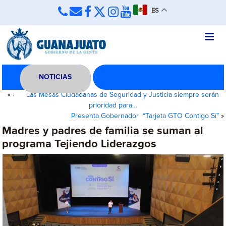
ES
NOTICIAS
«
· Las Mesas Ciudadanas de Seguridad y Justicia siempre serán
prioridad para…
Presenta Gobernador “Tarjeta GTO Contigo Sí”
»
Madres y padres de familia se suman al
programa Tejiendo Liderazgos