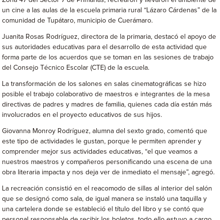
Zona 47 del Sector 7 de Primarias, recrearon y llevaron el ambiente de
un cine a las aulas de la escuela primaria rural “Lázaro Cárdenas” de la
comunidad de Tupátaro, municipio de Cuerámaro.
Juanita Rosas Rodríguez, directora de la primaria, destacó el apoyo de
sus autoridades educativas para el desarrollo de esta actividad que
forma parte de los acuerdos que se toman en las sesiones de trabajo
del Consejo Técnico Escolar (CTE) de la escuela.
La transformación de los salones en salas cinematográficas se hizo
posible el trabajo colaborativo de maestros e integrantes de la mesa
directivas de padres y madres de familia, quienes cada día están más
involucrados en el proyecto educativos de sus hijos.
Giovanna Monroy Rodríguez, alumna del sexto grado, comentó que
este tipo de actividades le gustan, porque le permiten aprender y
comprender mejor sus actividades educativas, “el que veamos a
nuestros maestros y compañeros personificando una escena de una
obra literaria impacta y nos deja ver de inmediato el mensaje”, agregó.
La recreación consistió en el reacomodo de sillas al interior del salón
que se designó como sala, de igual manera se instaló una taquilla y
una cartelera donde se estableció el título del libro y se contó que
personal responsable de recibir los boletos, todo ello estuvo a cargo