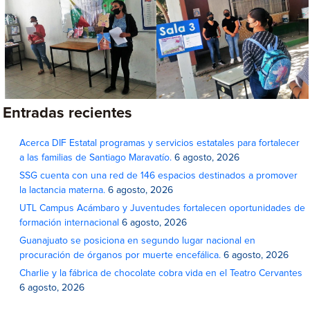
Entradas recientes
Acerca DIF Estatal programas y servicios estatales para fortalecer
a las familias de Santiago Maravatío.
6 agosto, 2026
SSG cuenta con una red de 146 espacios destinados a promover
la lactancia materna.
6 agosto, 2026
UTL Campus Acámbaro y Juventudes fortalecen oportunidades de
formación internacional
6 agosto, 2026
Guanajuato se posiciona en segundo lugar nacional en
procuración de órganos por muerte encefálica.
6 agosto, 2026
Charlie y la fábrica de chocolate cobra vida en el Teatro Cervantes
6 agosto, 2026