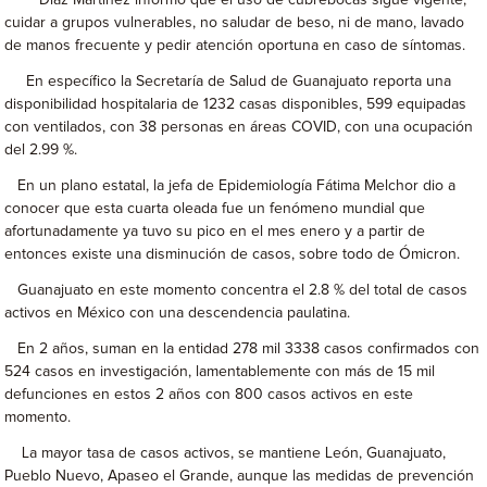
Díaz Martínez informó que el uso de cubrebocas sigue vigente,
cuidar a grupos vulnerables, no saludar de beso, ni de mano, lavado
de manos frecuente y pedir atención oportuna en caso de síntomas.
En específico la Secretaría de Salud de Guanajuato reporta una
disponibilidad hospitalaria de 1232 casas disponibles, 599 equipadas
con ventilados, con 38 personas en áreas COVID, con una ocupación
del 2.99 %.
En un plano estatal, la jefa de Epidemiología Fátima Melchor dio a
conocer que esta cuarta oleada fue un fenómeno mundial que
afortunadamente ya tuvo su pico en el mes enero y a partir de
entonces existe una disminución de casos, sobre todo de Ómicron.
Guanajuato en este momento concentra el 2.8 % del total de casos
activos en México con una descendencia paulatina.
En 2 años, suman en la entidad 278 mil 3338 casos confirmados con
524 casos en investigación, lamentablemente con más de 15 mil
defunciones en estos 2 años con 800 casos activos en este
momento.
La mayor tasa de casos activos, se mantiene León, Guanajuato,
Pueblo Nuevo, Apaseo el Grande, aunque las medidas de prevención