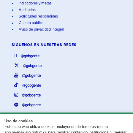
Indicadores y metas
Auditorías
Solicitudes respondidas
Cuenta pública
Aviso de privacidad integral
SÍGUENOS EN
NUESTRAS REDES
@gobgente
@gobgente
@gobgente
@gobgente
@gobgente
@gobgente
Uso de cookies
Este sitio web utiliza cookies, incluyendo de terceros (como
¿Existe algún problema con esta página?
Repórtalo aquí.
app.guanajuato.gob.mx
), para mostrar contenido institucional y mejorar