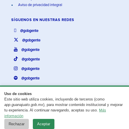
Aviso de privacidad integral
SÍGUENOS EN
NUESTRAS REDES
@gobgente
@gobgente
@gobgente
@gobgente
@gobgente
@gobgente
Uso de cookies
Este sitio web utiliza cookies, incluyendo de terceros (como
¿Existe algún problema con esta página?
Repórtalo aquí.
app.guanajuato.gob.mx
), para mostrar contenido institucional y mejorar
tu experiencia. Al continuar navegando, aceptas su uso.
Más
Aviso legal
© 2025 Gobierno del Estado de Guanajuato
información
Rechazar
Aceptar