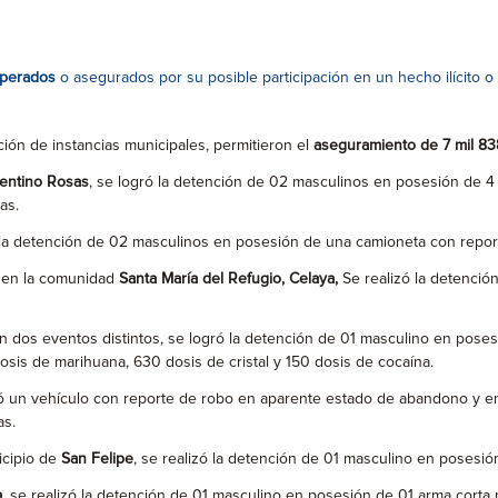
cuperados
o asegurados por su posible participación en un hecho ilícito o 
ción de instancias municipales, permitieron el
aseguramiento de 7 mil 83
entino Rosas
, se logró la detención de 02 masculinos en posesión de 4
as.
ó la detención de 02 masculinos en posesión de una camioneta con repor
E en la comunidad
Santa María del Refugio, Celaya,
Se realizó la detenció
 en dos eventos distintos, se logró la detención de 01 masculino en pos
osis de marihuana, 630 dosis de cristal y 150 dosis de cocaína.
zó un vehículo con reporte de robo en aparente estado de abandono y en
as.
icipio de
San Felipe
, se realizó la detención de 01 masculino en posesió
a
, se realizó la detención de 01 masculino en posesión de 01 arma corta 