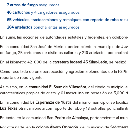
7 armas de fuego
aseguradas
46 cartuchos
y 4 cargadores asegurados
65 vehículos, tractocamiones y remolques con reporte de robo re
284 artefactos
ponchallantas asegurados
En suma, las acciones de autoridades estatales y federales, en colabora
En la comunidad San José de Merino, perteneciente al municipio de
Juv
de fuego, 25 cartuchos de distintos calibres y 216 artefactos ponchallant
En el kilómetro 42+000 de la
carretera federal 45 Silao-León
, se realiz
Como resultado de una persecución y agresión a elementos de la FSP
reporte de robo vigente.
Asimismo, en la
comunidad El Sauz de Villaseñor
, del citado municipio,
características propias de cristal y 01 masculino en posesión de 5,000 d
En la comunidad
La Esperanza de Yustis
del mismo municipio, se locali
Luz Texas
otra camioneta con reporte de robo y 18 estrellas ponchallant
En tanto, en la comunidad
San Pedro de Almoloya,
perteneciente al mun
Por otra parte, en la
colonia Álvaro Obregón
, del municipio de
Salvatierr