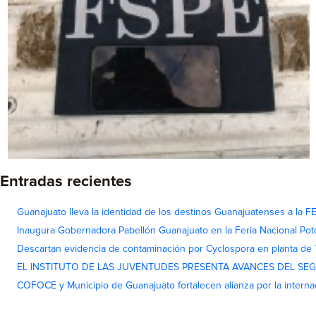
Entradas recientes
Guanajuato lleva la identidad de los destinos Guanajuatenses a la
Inaugura Gobernadora Pabellón Guanajuato en la Feria Nacional Pot
Descartan evidencia de contaminación por Cyclospora en planta de
EL INSTITUTO DE LAS JUVENTUDES PRESENTA AVANCES DEL SE
COFOCE y Municipio de Guanajuato fortalecen alianza por la interna