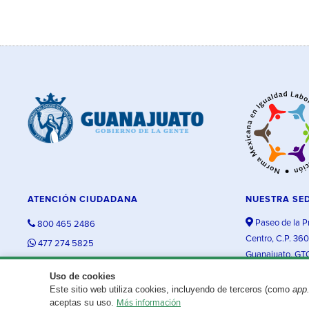
ATENCIÓN CIUDADANA
NUESTRA SE
Paseo de la P
800 465 2486
Centro, C.P. 36
477 274 5825
Guanajuato, GT
contacto@guanajuato.gob.mx
Uso de cookies
Este sitio web utiliza cookies, incluyendo de terceros (como
app
¿Existe algún problema con esta página?
Repórtalo aquí.
aceptas su uso.
Más información