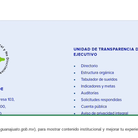
UNIDAD DE TRANSPARENCIA 
EJECUTIVO
Directorio
Estructura orgánica
Tabulador de sueldos
Indicadores y metas
DE
Auditorías
resa 103,
Solicitudes respondidas
000,
Cuenta pública
Aviso de privacidad integral
O.
.guanajuato.gob.mx
), para mostrar contenido institucional y mejorar tu experi
Aviso legal
© 2025 Gobierno del Estado de Guanajuato