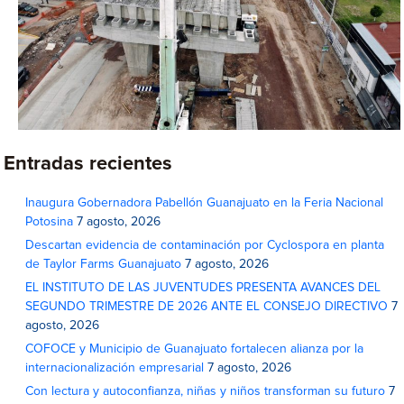
Entradas recientes
Inaugura Gobernadora Pabellón Guanajuato en la Feria Nacional
Potosina
7 agosto, 2026
Descartan evidencia de contaminación por Cyclospora en planta
de Taylor Farms Guanajuato
7 agosto, 2026
EL INSTITUTO DE LAS JUVENTUDES PRESENTA AVANCES DEL
SEGUNDO TRIMESTRE DE 2026 ANTE EL CONSEJO DIRECTIVO
7
agosto, 2026
COFOCE y Municipio de Guanajuato fortalecen alianza por la
internacionalización empresarial
7 agosto, 2026
Con lectura y autoconfianza, niñas y niños transforman su futuro
7