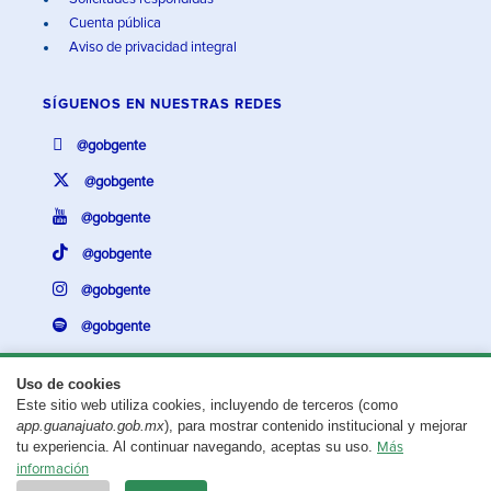
Cuenta pública
Aviso de privacidad integral
SÍGUENOS EN
NUESTRAS REDES
@gobgente
@gobgente
@gobgente
@gobgente
@gobgente
@gobgente
Uso de cookies
Este sitio web utiliza cookies, incluyendo de terceros (como
¿Existe algún problema con esta página?
Repórtalo aquí.
app.guanajuato.gob.mx
), para mostrar contenido institucional y mejorar
tu experiencia. Al continuar navegando, aceptas su uso.
Más
Aviso legal
© 2025 Gobierno del Estado de Guanajuato
información