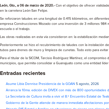
León, Gto., a 06 de marzo de 2020.-
Con el objetivo de ofrecer vialidade
en la carretera León-San Felipe.
Se reforzaron taludes en una longitud de 0.415 kilómetros, en diferentes
empresa Construcciones Mozado con una inversión de 3 millones 984 mil 0
escuela o el trabajo.
Las obras realizadas en esta vía consistieron en: la estabilización me
Posteriormente se hizo el recubrimiento de taludes con la instalación 
tubos para drenes de muro y limpieza de cunetas. Todo esto para evita
Para el titular de la SICOM, Tarcisio Rodríguez Martínez, el compromis
municipios, que permita consolidar a Guanajuato como una entidad líder en
Entradas recientes
Asume Libia Dennise Presidencia de la GOAN
5 agosto, 2026
Arranca la 10ma. edición de DIVEX con más de 800 oportunidades 
La Secretaría de Cultura invita a vivir el 8.º Encuentro Estatal de Te
Gobierno de la Gente atiende de manera inmediata afectaciones por 