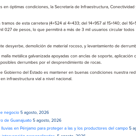
s en óptimas condiciones, la Secretaría de Infraestructura, Conectividad y
 tramos de esta carretera (4+524 al 4+433; del 14+957 al 15+140; del 16+
27 de pesos, lo que permitirá a más de 3 mil usuarios circular todos lo
diante desyerbe, demolición de material rocoso, y levantamiento de derr
de malla metálica galvanizada apoyadas con anclas de soporte, aplicació
r posibles derrumbes por el desprendimiento de rocas.
o de Gobierno del Estado es mantener en buenas condiciones nuestra red
 infraestructura vial a nivel nacional.
de negocio
5 agosto, 2026
atro de Guanajuato
5 agosto, 2026
lluvias en Pénjamo para proteger a las y los productores del campo
5 a