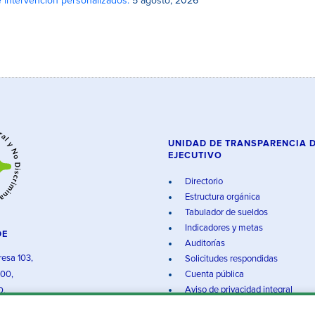
e intervención personalizados.
5 agosto, 2026
UNIDAD DE TRANSPARENCIA 
EJECUTIVO
Directorio
Estructura orgánica
Tabulador de sueldos
Indicadores y metas
DE
Auditorías
resa 103,
Solicitudes respondidas
000,
Cuenta pública
Aviso de privacidad integral
O.