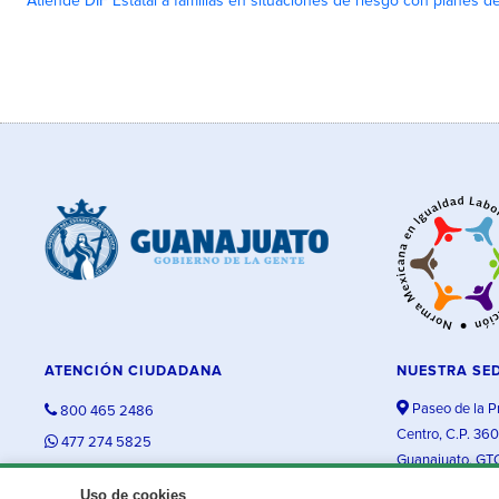
Atiende DIF Estatal a familias en situaciones de riesgo con planes d
ATENCIÓN CIUDADANA
NUESTRA SE
Paseo de la P
800 465 2486
Centro, C.P. 36
477 274 5825
Guanajuato, GT
contacto@guanajuato.gob.mx
Uso de cookies