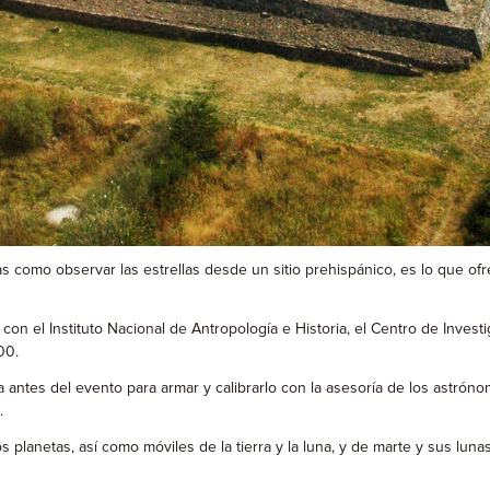
 como observar las estrellas desde un sitio prehispánico, es lo que ofr
ión con el Instituto Nacional de Antropología e Historia, el Centro de Inv
00.
ntes del evento para armar y calibrarlo con la asesoría de los astróno
.
s planetas, así como móviles de la tierra y la luna, y de marte y sus lun