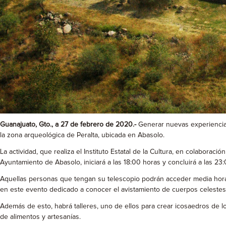
Guanajuato, Gto., a 27 de febrero de 2020.-
Generar nuevas experiencias
la zona arqueológica de Peralta, ubicada en Abasolo.
La actividad, que realiza el Instituto Estatal de la Cultura, en colaborac
Ayuntamiento de Abasolo, iniciará a las 18:00 horas y concluirá a las 23:
Aquellas personas que tengan su telescopio podrán acceder media hora a
en este evento dedicado a conocer el avistamiento de cuerpos celestes
Además de esto, habrá talleres, uno de ellos para crear icosaedros de lo
de alimentos y artesanías.