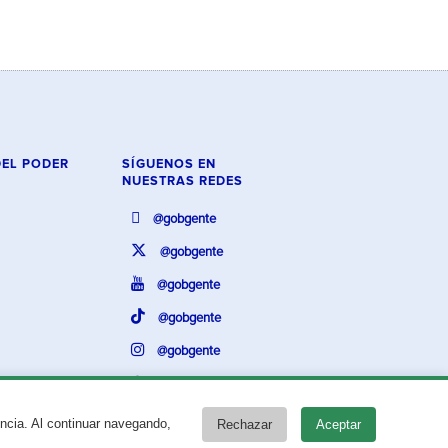
DEL PODER
SÍGUENOS EN
NUESTRAS REDES
@gobgente
@gobgente
@gobgente
@gobgente
@gobgente
@gobgente
encia. Al continuar navegando,
Rechazar
Aceptar