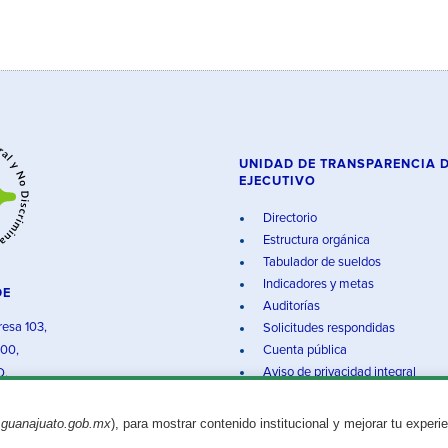
UNIDAD DE TRANSPARENCIA 
EJECUTIVO
Directorio
Estructura orgánica
Tabulador de sueldos
Indicadores y metas
DE
Auditorías
resa 103,
Solicitudes respondidas
000,
Cuenta pública
Aviso de privacidad integral
O.
.guanajuato.gob.mx
), para mostrar contenido institucional y mejorar tu experi
Aviso legal
© 2025 Gobierno del Estado de Guanajuato