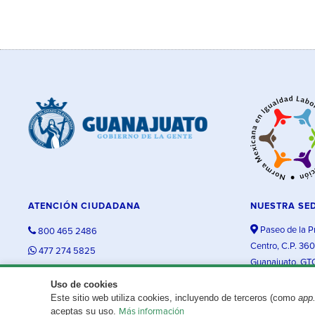
ATENCIÓN CIUDADANA
NUESTRA SE
Paseo de la P
800 465 2486
Centro, C.P. 36
477 274 5825
Guanajuato, GT
contacto@guanajuato.gob.mx
Uso de cookies
Este sitio web utiliza cookies, incluyendo de terceros (como
app
¿Existe algún problema con esta página?
Repórtalo aquí.
aceptas su uso.
Más información