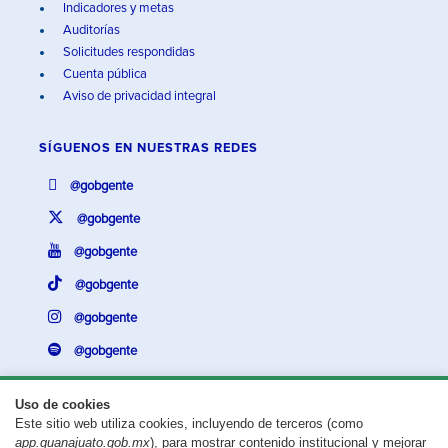
Indicadores y metas
Auditorías
Solicitudes respondidas
Cuenta pública
Aviso de privacidad integral
SÍGUENOS EN
NUESTRAS REDES
@gobgente
@gobgente
@gobgente
@gobgente
@gobgente
@gobgente
Uso de cookies
Este sitio web utiliza cookies, incluyendo de terceros (como
¿Existe algún problema con esta página?
Repórtalo aquí.
app.guanajuato.gob.mx
), para mostrar contenido institucional y mejorar