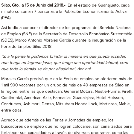
Silao, Gto., a 15 de Junio del 2018.-
En el estado de Guanajuato, cada
minuto se suman 7 personas a la Población Económicamente Activa
(PEA).
Así lo dio a conocer el director de los programas del Servicio Nacional
de Empleo (SNE) de la Secretaría de Desarrollo Económico Sustentable
(SDES), Marco Antonio Morales García durante la inauguración de la
Feria de Empleo Silao 2018.
“Si a la gente le podemos brindar la manera en que pueda acceder,
que tenga un ingreso justo, que tenga una oportunidad laboral, creo
que todo lo demás se da por añadidura”,
declaró.
Morales García precisó que en la Feria de empleo se ofertaron más de
1 mil 900 vacantes por un grupo de más de 40 empresas de Silao en
la región, entre las que destacan: General Motors, Nestlé-Purina, Pirelli,
Continental, American Axle, Farmacias Guadalajara, Hotel Hotsson,
Condumex, Ashimori, Denso, Mitsubem Honda Lock, Martinrea, Mahle,
entre otras.
Agregó que además de las Ferias y Jornadas de empleo, los
buscadores de empleo que no logren colocarse, son canalizados para
fortalecer sus capacidades a través de diversos programas como las