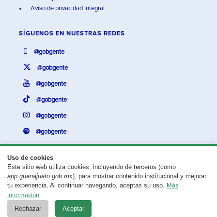
Aviso de privacidad integral
SÍGUENOS EN
NUESTRAS REDES
@gobgente
@gobgente
@gobgente
@gobgente
@gobgente
@gobgente
Uso de cookies
Este sitio web utiliza cookies, incluyendo de terceros (como
¿Existe algún problema con esta página?
Repórtalo aquí.
app.guanajuato.gob.mx
), para mostrar contenido institucional y mejorar
tu experiencia. Al continuar navegando, aceptas su uso.
Más
Aviso legal
© 2025 Gobierno del Estado de Guanajuato
información
Rechazar
Aceptar