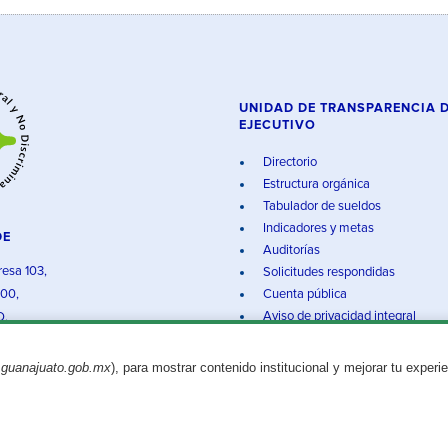
UNIDAD DE TRANSPARENCIA 
EJECUTIVO
Directorio
Estructura orgánica
Tabulador de sueldos
Indicadores y metas
DE
Auditorías
resa 103,
Solicitudes respondidas
000,
Cuenta pública
Aviso de privacidad integral
O.
.guanajuato.gob.mx
), para mostrar contenido institucional y mejorar tu experi
Aviso legal
© 2025 Gobierno del Estado de Guanajuato