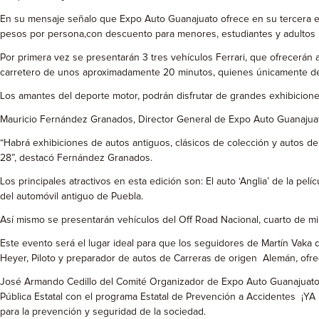
En su mensaje señalo que Expo Auto Guanajuato ofrece en su tercera ed
pesos por persona,con descuento para menores, estudiantes y adultos
Por primera vez se presentarán 3 tres vehículos Ferrari, que ofrecerán 
carretero de unos aproximadamente 20 minutos, quienes únicamente de
Los amantes del deporte motor, podrán disfrutar de grandes exhibicion
Mauricio Fernández Granados, Director General de Expo Auto Guanajuato,
“Habrá exhibiciones de autos antiguos, clásicos de colección y autos de
28”, destacó Fernández Granados.
Los principales atractivos en esta edición son: El auto ‘Anglia’ de la p
del automóvil antiguo de Puebla.
Así mismo se presentarán vehículos del Off Road Nacional, cuarto de mil
Este evento será el lugar ideal para que los seguidores de Martín Vaka 
Heyer, Piloto y preparador de autos de Carreras de origen Alemán, ofrec
José Armando Cedillo del Comité Organizador de Expo Auto Guanajuato de
Pública Estatal con el programa Estatal de Prevención a Accidentes ¡YA B
para la prevención y seguridad de la sociedad.