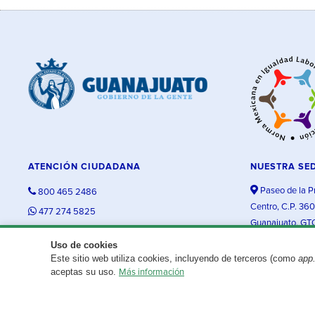
ATENCIÓN CIUDADANA
NUESTRA SE
Paseo de la P
800 465 2486
Centro, C.P. 36
477 274 5825
Guanajuato, GT
contacto@guanajuato.gob.mx
Uso de cookies
Este sitio web utiliza cookies, incluyendo de terceros (como
app
¿Existe algún problema con esta página?
Repórtalo aquí.
aceptas su uso.
Más información