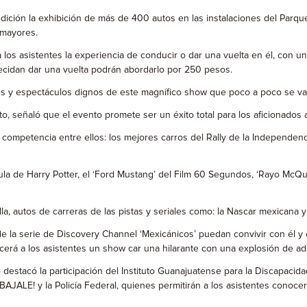
ición la exhibición de más de 400 autos en las instalaciones del Parqu
 mayores.
a los asistentes la experiencia de conducir o dar una vuelta en él, con
cidan dar una vuelta podrán abordarlo por 250 pesos.
es y espectáculos dignos de este magnífico show que poco a poco se va 
 señaló que el evento promete ser un éxito total para los aficionados a
 competencia entre ellos: los mejores carros del Rally de la Independenc
elícula de Harry Potter, el ‘Ford Mustang’ del Film 60 Segundos, ‘Rayo Mc
la, autos de carreras de las pistas y seriales como: la Nascar mexicana
de la serie de Discovery Channel ‘Mexicánicos’ puedan convivir con él y
erá a los asistentes un show car una hilarante con una explosión de adr
stacó la participación del Instituto Guanajuatense para la Discapacida
AJALE! y la Policía Federal, quienes permitirán a los asistentes conocer