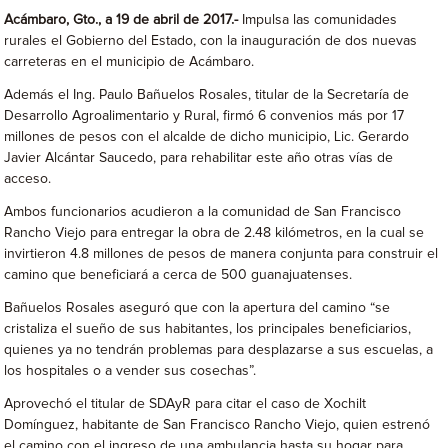
Acámbaro, Gto., a 19 de abril de 2017.-
Impulsa las comunidades
rurales el Gobierno del Estado, con la inauguración de dos nuevas
carreteras en el municipio de Acámbaro.
Además el Ing. Paulo Bañuelos Rosales, titular de la Secretaría de
Desarrollo Agroalimentario y Rural, firmó 6 convenios más por 17
millones de pesos con el alcalde de dicho municipio, Lic. Gerardo
Javier Alcántar Saucedo, para rehabilitar este año otras vías de
acceso.
Ambos funcionarios acudieron a la comunidad de San Francisco
Rancho Viejo para entregar la obra de 2.48 kilómetros, en la cual se
invirtieron 4.8 millones de pesos de manera conjunta para construir el
camino que beneficiará a cerca de 500 guanajuatenses.
Bañuelos Rosales aseguró que con la apertura del camino “se
cristaliza el sueño de sus habitantes, los principales beneficiarios,
quienes ya no tendrán problemas para desplazarse a sus escuelas, a
los hospitales o a vender sus cosechas”.
Aprovechó el titular de SDAyR para citar el caso de Xochilt
Domínguez, habitante de San Francisco Rancho Viejo, quien estrenó
el camino con el ingreso de una ambulancia hasta su hogar para