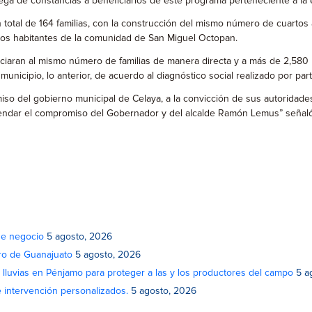
ga de constancias a beneficiarios de este programa perteneciente a la e
total de 164 familias, con la construcción del mismo número de cuartos 
e los habitantes de la comunidad de San Miguel Octopan.
ficiaran al mismo número de familias de manera directa y a más de 2,580
municipio, lo anterior, de acuerdo al diagnóstico social realizado por pa
miso del gobierno municipal de Celaya, a la convicción de sus autoridade
rendar el compromiso del Gobernador y del alcalde Ramón Lemus” señal
de negocio
5 agosto, 2026
atro de Guanajuato
5 agosto, 2026
lluvias en Pénjamo para proteger a las y los productores del campo
5 a
e intervención personalizados.
5 agosto, 2026