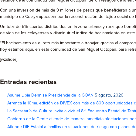
Vecinos de la comunidad San Miguel Octopan fueron testigos de la entre
Con una inversión de más de 9 millones de pesos que beneficiaran a un 
municipio de Celaya apuestan por la reconstrucción del tejido social d
Un total de 515 cuartos distribuidos en la zona urbana y rural que bene
de vida de los celayenses y disminuir el índice de hacinamiento en este 
“El hacinamiento es el reto más importante a trabajar, gracias al compro
hoy estamos aquí, en esta comunidad de San Miguel Octopan, para ref
[wzslider]
Entradas recientes
Asume Libia Dennise Presidencia de la GOAN
5 agosto, 2026
Arranca la 10ma. edición de DIVEX con más de 800 oportunidades 
La Secretaría de Cultura invita a vivir el 8.º Encuentro Estatal de Te
Gobierno de la Gente atiende de manera inmediata afectaciones por 
Atiende DIF Estatal a familias en situaciones de riesgo con planes d