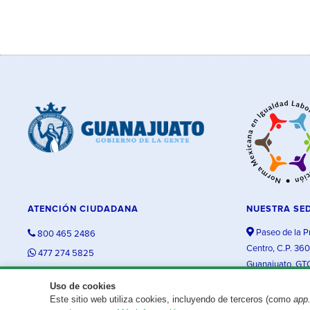
ATENCIÓN CIUDADANA
NUESTRA SE
Paseo de la P
800 465 2486
Centro, C.P. 36
477 274 5825
Guanajuato, GT
contacto@guanajuato.gob.mx
Uso de cookies
Este sitio web utiliza cookies, incluyendo de terceros (como
app
¿Existe algún problema con esta página?
Repórtalo aquí.