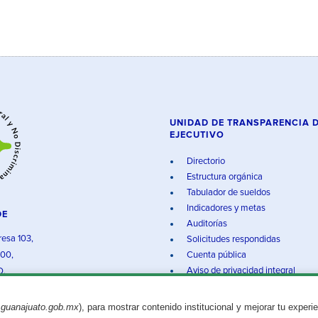
UNIDAD DE TRANSPARENCIA 
EJECUTIVO
Directorio
Estructura orgánica
Tabulador de sueldos
Indicadores y metas
DE
Auditorías
resa 103,
Solicitudes respondidas
000,
Cuenta pública
Aviso de privacidad integral
O.
.guanajuato.gob.mx
), para mostrar contenido institucional y mejorar tu experi
Aviso legal
© 2025 Gobierno del Estado de Guanajuato