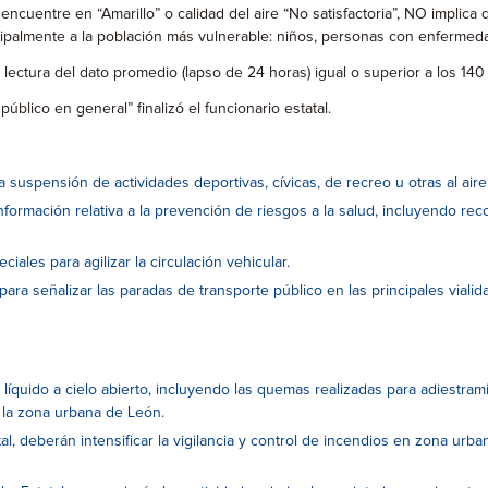
ncuentre en “Amarillo” o calidad del aire “No satisfactoria”, NO implica
incipalmente a la población más vulnerable: niños, personas con enfermed
 lectura del dato promedio (lapso de 24 horas) igual o superior a los 1
blico en general” finalizó el funcionario estatal.
 suspensión de actividades deportivas, cívicas, de recreo u otras al aire 
a información relativa a la prevención de riesgos a la salud, incluyendo 
iales para agilizar la circulación vehicular.
ara señalizar las paradas de transporte público en las principales vialid
o líquido a cielo abierto, incluyendo las quemas realizadas para adiestr
 la zona urbana de León.
l, deberán intensificar la vigilancia y control de incendios en zona urba