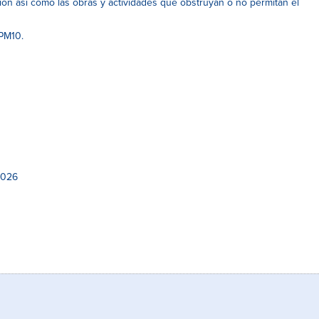
ión así como las obras y actividades que obstruyan o no permitan el
 PM10.
2026