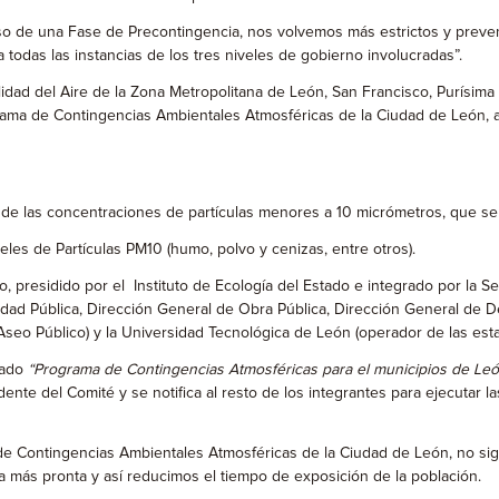
so de una Fase de Precontingencia, nos volvemos más estrictos y preven
todas las instancias de los tres niveles de gobierno involucradas”.
lidad del Aire de la Zona Metropolitana de León, San Francisco, Purísi
ograma de Contingencias Ambientales Atmosféricas de la Ciudad de León
ta de las concentraciones de partículas menores a 10 micrómetros, que s
es de Partículas PM10 (humo, polvo y cenizas, entre otros).
o, presidido por el Instituto de Ecología del Estado e integrado por la
idad Pública, Dirección General de Obra Pública, Dirección General de 
Aseo Público) y la Universidad Tecnológica de León (operador de las es
nado
“Programa de Contingencias Atmosféricas para el municipios de Leó
dente del Comité y se notifica al resto de los integrantes para ejecutar l
a de Contingencias Ambientales Atmosféricas de la Ciudad de León, no si
más pronta y así reducimos el tiempo de exposición de la población.