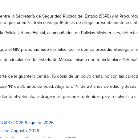
entre la Secretaría de Seguridad Pública del Estado (SSPE) y la Procurad
also que, además, traía consigo 16 dosis de droga, presuntamente cristal.
 la Policía Urbana Estatal, acompañados de Policías Ministeriales, detec
ó que el NIV proporcionado era falso, por lo que se procedió al asegurami
s de circulación del Estado de México, mismo que tenía la placa NIV ap
rte de la guantera central, 16 dosis de un polvo cristalino con las caracte
José ‘N’ de 30 años de edad, Alejandro ‘N’ de 20 años de edad, y Jesús 
iente el vehículo, la droga y las personas detenidas para resolver su sit
 FENAPO 2026
8 agosto, 2026
osina
7 agosto, 2026