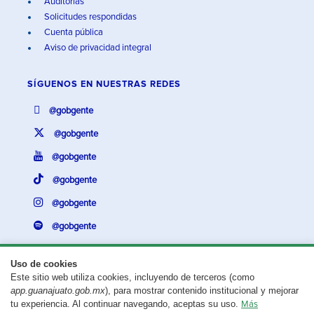
Auditorías
Solicitudes respondidas
Cuenta pública
Aviso de privacidad integral
SÍGUENOS EN
NUESTRAS REDES
@gobgente
@gobgente
@gobgente
@gobgente
@gobgente
@gobgente
Uso de cookies
Este sitio web utiliza cookies, incluyendo de terceros (como
¿Existe algún problema con esta página?
Repórtalo aquí.
app.guanajuato.gob.mx
), para mostrar contenido institucional y mejorar
tu experiencia. Al continuar navegando, aceptas su uso.
Más