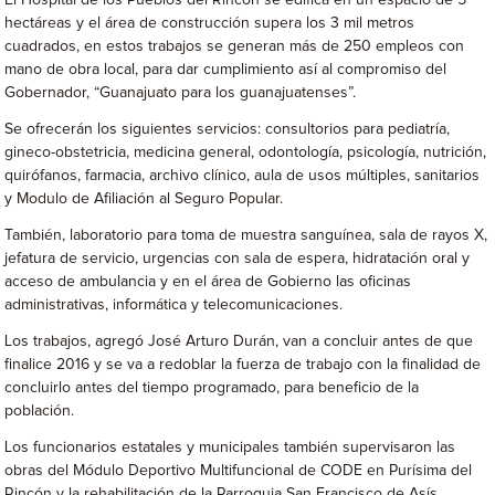
El Hospital de los Pueblos del Rincón se edifica en un espacio de 5
hectáreas y el área de construcción supera los 3 mil metros
cuadrados, en estos trabajos se generan más de 250 empleos con
mano de obra local, para dar cumplimiento así al compromiso del
Gobernador, “Guanajuato para los guanajuatenses”.
Se ofrecerán los siguientes servicios: consultorios para pediatría,
gineco-obstetricia, medicina general, odontología, psicología, nutrición,
quirófanos, farmacia, archivo clínico, aula de usos múltiples, sanitarios
y Modulo de Afiliación al Seguro Popular.
También, laboratorio para toma de muestra sanguínea, sala de rayos X,
jefatura de servicio, urgencias con sala de espera, hidratación oral y
acceso de ambulancia y en el área de Gobierno las oficinas
administrativas, informática y telecomunicaciones.
Los trabajos, agregó José Arturo Durán, van a concluir antes de que
finalice 2016 y se va a redoblar la fuerza de trabajo con la finalidad de
concluirlo antes del tiempo programado, para beneficio de la
población.
Los funcionarios estatales y municipales también supervisaron las
obras del Módulo Deportivo Multifuncional de CODE en Purísima del
Rincón y la rehabilitación de la Parroquia San Francisco de Asís.