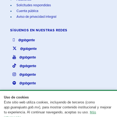
Solicitudes respondidas
Cuenta pública
Aviso de privacidad integral
SÍGUENOS EN
NUESTRAS REDES
@gobgente
@gobgente
@gobgente
@gobgente
@gobgente
@gobgente
Uso de cookies
Este sitio web utiliza cookies, incluyendo de terceros (como
¿Existe algún problema con esta página?
Repórtalo aquí.
app.guanajuato.gob.mx
), para mostrar contenido institucional y mejorar
tu experiencia. Al continuar navegando, aceptas su uso.
Más
Aviso legal
© 2025 Gobierno del Estado de Guanajuato