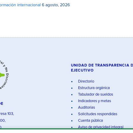
rmación internacional
6 agosto, 2026
UNIDAD DE TRANSPARENCIA 
EJECUTIVO
Directorio
Estructura orgánica
Tabulador de sueldos
Indicadores y metas
DE
Auditorías
resa 103,
Solicitudes respondidas
000,
Cuenta pública
Aviso de privacidad integral
O.