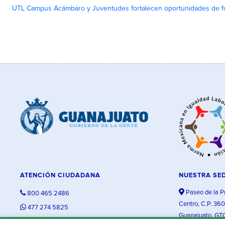
UTL Campus Acámbaro y Juventudes fortalecen oportunidades de fo
ATENCIÓN CIUDADANA
NUESTRA SE
Paseo de la P
800 465 2486
Centro, C.P. 36
477 274 5825
Guanajuato, GT
contacto@guanajuato.gob.mx