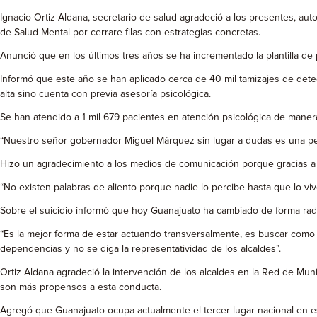
Ignacio Ortiz Aldana, secretario de salud agradeció a los presentes, au
de Salud Mental por cerrare filas con estrategias concretas.
Anunció que en los últimos tres años se ha incrementado la plantilla de 
Informó que este año se han aplicado cerca de 40 mil tamizajes de dete
alta sino cuenta con previa asesoría psicológica.
Se han atendido a 1 mil 679 pacientes en atención psicológica de manera
“Nuestro señor gobernador Miguel Márquez sin lugar a dudas es una pers
Hizo un agradecimiento a los medios de comunicación porque gracias a el
“No existen palabras de aliento porque nadie lo percibe hasta que lo viv
Sobre el suicidio informó que hoy Guanajuato ha cambiado de forma radic
“Es la mejor forma de estar actuando transversalmente, es buscar como 
dependencias y no se diga la representatividad de los alcaldes”.
Ortiz Aldana agradeció la intervención de los alcaldes en la Red de Mu
son más propensos a esta conducta.
Agregó que Guanajuato ocupa actualmente el tercer lugar nacional en est