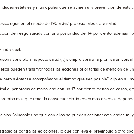
toridades estatales y municipales que se sumen a la prevención de esta c
psicólogos en el estado de 190 a 367 profesionales de la salud.
cción de riesgo suicida con una positividad del 14 por ciento, además h
 individual.
ona sensible al aspecto salud (…) siempre será una premisa universal b
los pueden transmitir todas las acciones prioritarias de atención de un
e pero siéntanse acompañados el tiempo que sea posible”, dijo en su mens
al el panorama de mortalidad con un 17 por ciento menos de casos, gracia
premisa mas que tratar la consecuencia, intervenimos diversas dependenc
nicipios Saludables porque con ellos se pueden accionar actividades muy
rategias contra las adicciones, lo que conlleva el preámbulo a otro tipo