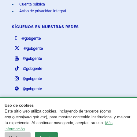
Cuenta pública
Aviso de privacidad integral
SÍGUENOS EN
NUESTRAS REDES
@gobgente
@gobgente
@gobgente
@gobgente
@gobgente
@gobgente
Uso de cookies
Este sitio web utiliza cookies, incluyendo de terceros (como
¿Existe algún problema con esta página?
Repórtalo aquí.
app.guanajuato.gob.mx
), para mostrar contenido institucional y mejorar
tu experiencia. Al continuar navegando, aceptas su uso.
Más
Aviso legal
© 2025 Gobierno del Estado de Guanajuato
información