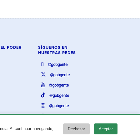
DEL PODER
SÍGUENOS EN
NUESTRAS REDES
@gobgente
@gobgente
@gobgente
@gobgente
@gobgente
@gobgente
encia. Al continuar navegando,
Rechazar
Aceptar