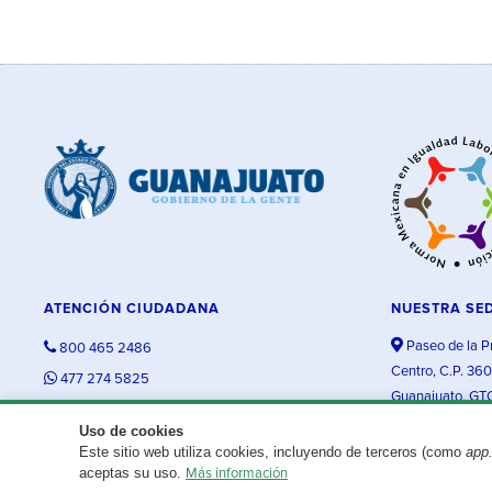
ATENCIÓN CIUDADANA
NUESTRA SE
Paseo de la P
800 465 2486
Centro, C.P. 36
477 274 5825
Guanajuato, GT
contacto@guanajuato.gob.mx
Uso de cookies
Este sitio web utiliza cookies, incluyendo de terceros (como
app
¿Existe algún problema con esta página?
Repórtalo aquí.
aceptas su uso.
Más información