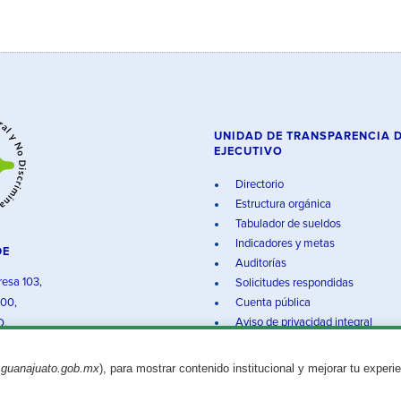
UNIDAD DE TRANSPARENCIA 
EJECUTIVO
Directorio
Estructura orgánica
Tabulador de sueldos
Indicadores y metas
DE
Auditorías
resa 103,
Solicitudes respondidas
000,
Cuenta pública
Aviso de privacidad integral
O.
.guanajuato.gob.mx
), para mostrar contenido institucional y mejorar tu experi
Aviso legal
© 2025 Gobierno del Estado de Guanajuato