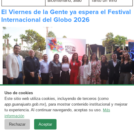
Bicentenario, Silao
Tanto un Vino
El Viernes de la Gente ya espera el Festival
Internacional del Globo 2026
Uso de cookies
Este sitio web utiliza cookies, incluyendo de terceros (como
app.guanajuato.gob.mx
), para mostrar contenido institucional y mejorar
tu experiencia. Al continuar navegando, aceptas su uso.
Más
información
Del
13 al 16 de noviembre
León espera más de 400
Rechazar
Aceptar
mil asistentes en el Festival Internacional del Globo