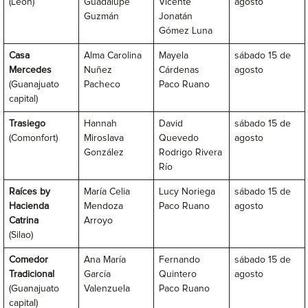
(León)
Guadalupe
Vicente
agosto
Guzmán
Jonatán
Gómez Luna
Casa
Alma Carolina
Mayela
sábado 15 de
Mercedes
Nuñez
Cárdenas
agosto
(Guanajuato
Pacheco
Paco Ruano
capital)
Trasiego
Hannah
David
sábado 15 de
(Comonfort)
Miroslava
Quevedo
agosto
González
Rodrigo Rivera
Río
Raíces by
María Celia
Lucy Noriega
sábado 15 de
Hacienda
Mendoza
Paco Ruano
agosto
Catrina
Arroyo
(Silao)
Comedor
Ana María
Fernando
sábado 15 de
Tradicional
García
Quintero
agosto
(Guanajuato
Valenzuela
Paco Ruano
capital)