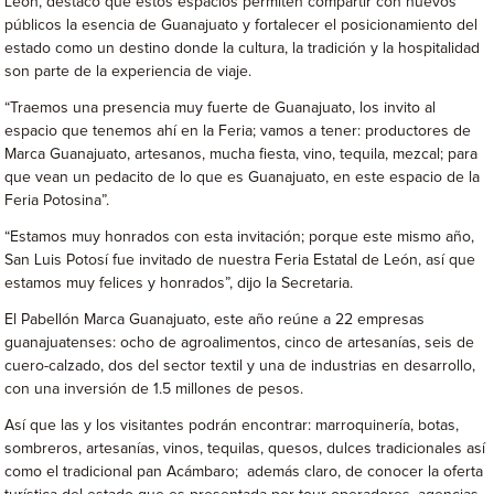
León, destacó que estos espacios permiten compartir con nuevos
públicos la esencia de Guanajuato y fortalecer el posicionamiento del
estado como un destino donde la cultura, la tradición y la hospitalidad
son parte de la experiencia de viaje.
“Traemos una presencia muy fuerte de Guanajuato, los invito al
espacio que tenemos ahí en la Feria; vamos a tener: productores de
Marca Guanajuato, artesanos, mucha fiesta, vino, tequila, mezcal; para
que vean un pedacito de lo que es Guanajuato, en este espacio de la
Feria Potosina”.
“Estamos muy honrados con esta invitación; porque este mismo año,
San Luis Potosí fue invitado de nuestra Feria Estatal de León, así que
estamos muy felices y honrados”, dijo la Secretaria.
El Pabellón Marca Guanajuato, este año reúne a 22 empresas
guanajuatenses: ocho de agroalimentos, cinco de artesanías, seis de
cuero-calzado, dos del sector textil y una de industrias en desarrollo,
con una inversión de 1.5 millones de pesos.
Así que las y los visitantes podrán encontrar: marroquinería, botas,
sombreros, artesanías, vinos, tequilas, quesos, dulces tradicionales así
como el tradicional pan Acámbaro; además claro, de conocer la oferta