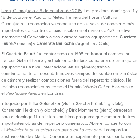
salas de concierto más importantes del centro del país.
León, Guanajuato a 9 de octubre de 2015
. Los próximos domingos 11 y
18 de octubre el Auditorio Mateo Herrera del Forum Cultural
Guanajuato – reconocido ya como una de las salas de concierto más
importantes del centro del país- recibe en el marco de 43º. Festival
Internacional Cervantino a dos extraordinarias agrupaciones:
Cuarteto
Fauré
(Alemania) y
Camerata Bariloche
(Argentina / Chile).
El
Cuarteto Fauré
fue conformado en 1995 en honor al compositor
francés Gabriel Fauré y actualmente destaca como una de las mejores
agrupaciones a nivel internacional en su género; trabaja
constantemente en descubrir nuevos campos del sonido en la música
de cámara y realizar composiciones fuera del repertorio clásico. Ha
recibido reconocimientos como el Premio
Vittorio Gui
en Florencia y
el
Parkhouse
Award
en Londres.
Integrado por Erika Geldsetzer (violin), Sascha Frömbling (viola),
Konstantin Heidrich (violonchelo) y Dirk Mommertz (piano) ofrecerán
para el domingo 11, un interesantísimo programa que comprende tres
importantes obras del repertorio camerístico. Abre el concierto con
el
Movimiento de
cuarteto con piano en La menor
del compositor
austríaco Gustav Mahler. Conocido principalmente por sus sinfonías y