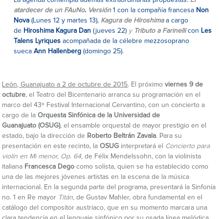
La agenda contempla además extraordinarias propuestas:
El
atardecer de un FAuNo
.
Versión
1 con la compañía francesa
Non
Nova
(Lunes 12 y martes 13),
Kagura de Hiroshima
a cargo
de
Hiroshima Kagura Dan
(jueves 22)
y
Tributo a Farinelli
con
Les
Talens Lyriques
acompañada de la célebre mezzosoprano
sueca
Ann Hallenberg
(domingo 25).
León, Guanajuato a 2 de octubre de 2015
. El próximo
viernes 9 de
octubre
, el Teatro del Bicentenario arranca su programación en el
marco del 43º Festival Internacional Cervantino, con un concierto a
cargo de la
Orquesta Sinfónica de la Universidad de
Guanajuato
(OSUG)
, el ensamble orquestal de mayor prestigio en el
estado, bajo la dirección de
Roberto Beltrán Zavala
. Para su
presentación en este recinto, la
OSUG
interpretará el
Concierto para
violín en Mi menor, Op. 64
, de Félix Mendelssohn, con la violinista
italiana
Francesca Dego
como solista, quien se ha establecido como
una de las mejores jóvenes artistas en la escena de la música
internacional. En la segunda parte del programa, presentará la Sinfonía
no. 1 en Re mayor
Titán
, de Gustav Mahler, obra fundamental en el
catálogo del compositor austriaco, que en su momento marcara una
clara tendencia en el lenguaje sinfónico por su osada línea melódica.