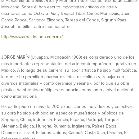
la Academia de Bellas Artes y Miembro Titular del Seminario de Cultura
Mexicana. Sobre él han escrito importantes críticos de arte y
escritores como Octavio Paz y Raquel Tibol, Carlos Monsivais, Juan
García Ponce, Salvador Elizondo, Teresa del Conde, Sigrunn Paas,
Josephine Siller, entre muchos otros.
http://www.arnaldocoen.com.mx/
JORGE MARÍN
(Uruapan, Michoacán 1963) es considerado uno de los
más importantes representantes del arte contemporáneo figurativo en
México. A lo largo de su carrera, su labor artística ha sido multifacética,
lo que le ha permitido abarcar distintas disciplinas y trabajar con
diversos materiales – como cerámica y resina -, por lo que su obra
plástica ha obtenido múltiples reconocimientos tanto a nivel nacional
como internacional.
Ha participado en más de 200 exposiciones individuales y colectivas,
su obra ha sido exhibida en espacios museísticos y públicos de
Singapur, China, Indonesia, Francia, España, Portugal, Turquía,
Alemana, Bélgica, Hungría, Rumania, Inglaterra, Países Bajos,
Dinamarca, Israel, Estados Unidos, Canadá, Costa Rica, Panamá, El