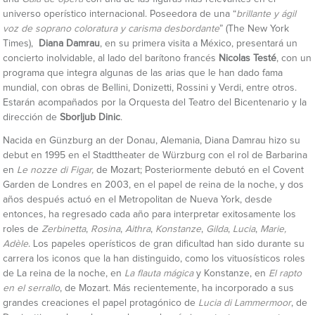
universo operístico internacional. Poseedora de una “
brillante y ágil
voz de soprano coloratura y carisma desbordante
” (The New York
Times),
Diana Damrau
, en su primera visita a México, presentará un
concierto inolvidable, al lado del barítono francés
Nicolas Testé
, con un
programa que integra algunas de las arias que le han dado fama
mundial, con obras de Bellini, Donizetti, Rossini y Verdi, entre otros.
Estarán acompañados por la Orquesta del Teatro del Bicentenario y la
dirección de
Sborljub Dinic
.
Nacida en Günzburg an der Donau, Alemania, Diana Damrau hizo su
debut en 1995 en el Stadttheater de Würzburg con el rol de Barbarina
en
Le nozze di Figar,
de Mozart; Posteriormente debutó en el Covent
Garden de Londres en 2003, en el papel de reina de la noche, y dos
años después actuó en el Metropolitan de Nueva York, desde
entonces, ha regresado cada año para interpretar exitosamente los
roles de
Zerbinetta
,
Rosina
,
Aithra
,
Konstanze
,
Gilda
,
Lucia
,
Marie,
Adèle
. Los papeles operísticos de gran dificultad han sido durante su
carrera los iconos que la han distinguido, como los vituosísticos roles
de La reina de la noche, en
La flauta mágica
y Konstanze, en
El rapto
en el serrallo
, de Mozart. Más recientemente, ha incorporado a sus
grandes creaciones el papel protagónico de
Lucia di Lammermoor
, de