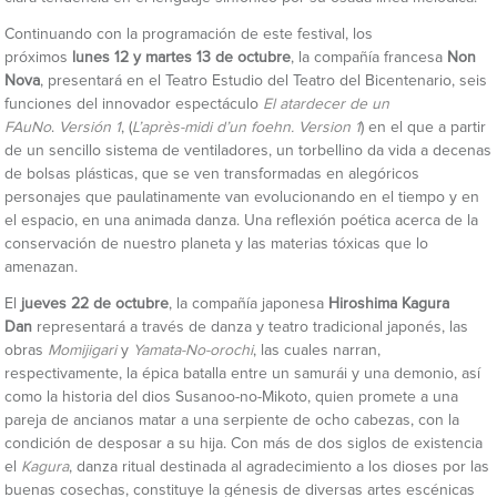
Continuando con la programación de este festival, los
próximos
lunes
12 y martes 13 de octubre
, la compañía francesa
Non
Nova
, presentará en el Teatro Estudio del Teatro del Bicentenario, seis
funciones del innovador espectáculo
El atardecer de un
FAuNo
.
Versión 1
, (
L’après-midi d’un foehn. Version 1
) en el que a partir
de un sencillo sistema de ventiladores, un torbellino da vida a decenas
de bolsas plásticas, que se ven transformadas en alegóricos
personajes que paulatinamente van evolucionando en el tiempo y en
el espacio, en una animada danza. Una reflexión poética acerca de la
conservación de nuestro planeta y las materias tóxicas que lo
amenazan.
El
jueves 22 de octubre
, la compañía japonesa
Hiroshima Kagura
Dan
representará a través de danza y teatro tradicional japonés, las
obras
Momijigari
y
Yamata-No-orochi
, las cuales narran,
respectivamente, la épica batalla entre un samurái y una demonio, así
como la historia del dios Susanoo-no-Mikoto, quien promete a una
pareja de ancianos matar a una serpiente de ocho cabezas, con la
condición de desposar a su hija. Con más de dos siglos de existencia
el
Kagura
, danza ritual destinada al agradecimiento a los dioses por las
buenas cosechas, constituye la génesis de diversas artes escénicas