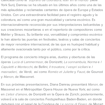
Calificada como la
“soprano de coloratura, líder en el mundo”
(New
York Sun), Damrau se ha situado en los últimos años como una de las
más aplaudidas y reclamadas cantantes de ópera de Europa y Estados
Unidos. Con una extraordinaria facilidad para el registro agudo y la
coloratura, así como una gran musicalidad y carisma escénico. Es
internacionalmente reconocida por sus interpretaciones belcantistas y
sus creaciones mozartianas o en el repertorio de compositores como
Mahler y Strauss. Su brillante voz, versatilidad y compromiso escénico
le han abierto las puertas en festivales, teatros y salas de conciertos
de mayor renombre internacional, de las que es huésped habitual y
altamente ovacionada tanto por el público, como por la crítica.
El programa de concierto integra arias, duetos y oberturas de las
óperas
Lucia di Lammermoor
, de Donizetti;
La sonnambula
,
Norma
e
I
Capuletti e Montecchi
, de Bellini;
Il trovatore
,
I vespri siciliani
e
I
masnadieri,
de Verdi;
así como
Roméo et Juliette
y
Faust
, de Gounod
y
Manon
, de Massenet.
En sus próximas presentaciones, Diana Damrau presentará
Manon,
de
Massenet en el Metropolitan Opera House de Nueva York; así como
en
L’elisir d’amore
, de Donizetti en la Ópera de Zúrich; posteriormente,
volverá́ a la sala de conciertos Festspielhaus Baden-Baden, en donde
debutará con el papel de la Condesa de
Le nozze di Figaro
, de Mozart,