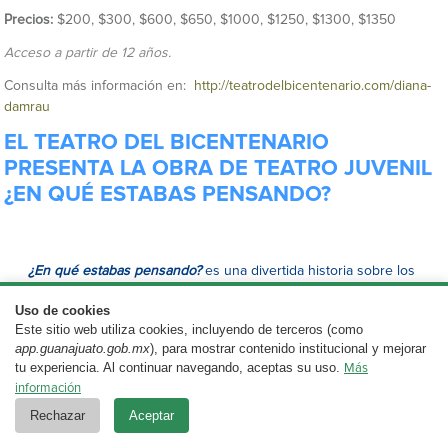
Precios:
$200, $300, $600, $650, $1000, $1250, $1300, $1350
Acceso a partir de 12 años.
Consulta más información en:
http://teatrodelbicentenario.com/diana-
damrau
EL TEATRO DEL BICENTENARIO
PRESENTA LA OBRA DE TEATRO JUVENIL
¿EN QUÉ ESTABAS PENSANDO?
¿En qué estabas pensando?
es una divertida historia sobre los
miedos y retos que enfrentan los adolescentes.
Uso de cookies
Una producción de la compañía
Nunca Merlot Teatro,
escrita y
Este sitio web utiliza cookies, incluyendo de terceros (como
app.guanajuato.gob.mx
dirigida por
Saúl Enríquez.
), para mostrar contenido institucional y mejorar
tu experiencia. Al continuar navegando, aceptas su uso.
Más
Se presentarán dos funciones en el Teatro Estudio del Teatro del
información
Bicentenario el
viernes 2 de octubre
a las 19:00 horas y el
sábado
Rechazar
Aceptar
3 de octubre
a las 18:00 horas.