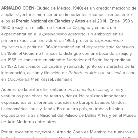
ARNALDO COEN
(Ciudad de México, 1940) es un creador mexicano de
amplia trayectoria, merecedor de importantes reconocimientos entre
ellos el
Premio Nacional de Ciencias y Artes
en el 2014. Entre 1959 y
1960 trabajó en el taller de Laurence Calgagno y comenzó a
experimentar en el
expresionismo abstracto
, sin embargo en su
primera exposición individual, en 1963, presentó
expresionismo
figurativo
y a partir de 1964 incursionó en el
expresionismo fantástico
.
En 1968, el Gobierno Francés lo distingue con una beca de trabajo y
en 1968 se convierte en miembro fundador del Salón Independiente.
En 1972, fue creador conceptual y realizador junto con 2 artistas de la
intervención, acción y filmación de
Robarte el Arte
que se llevó a cabo
en
Documenta V
en Kassel, Alemania.
Además de la pintura ha realizado
enviroments
, escenografías y
vestuarios para obras de teatro y danza. Ha realizado importantes
exposiciones en diferentes ciudades de Europa, Estados Unidos,
Latinoamérica, India y Japón. En nuestro país, su trabajo ha sido
expuesto en la Sala Nacional del Palacio de Bellas Artes y en el Museo
de Arte Moderno entre otros.
Por su excelente trayectoria, Arnaldo Coen es Miembro de número de