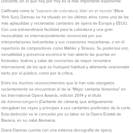
Donizetti, en el que hoy por hoy es la más importante exponente.
Calificada como la
“soprano de coloratura, líder en el mundo”
(New
York Sun), Damrau se ha situado en los últimos años como una de las
más aplaudidas y reclamadas cantantes de ópera de Europa y EEUU.
Con una extraordinaria facilidad para la coloratura y una gran
musicalidad, es internacionalmente reconocida por sus
interpretaciones belcantistas y sus creaciones mozartianas, o en el
repertorio de compositores como Mahler y Strauss. Su poderosa voz,
versatilidad y presencia escénica le han abierto las puertas en
festivales, teatros y salas de conciertos de mayor renombre
internacional, de los que es huésped habitual y altamente ovacionada
tanto por el público, como por la crítica.
Entre los muchos reconocimientos que le han sido otorgados
recientemente se encuentran el de la “Mejor cantante femenina” en
los International Opera Awards, edición 2014 y el título
de
Kammersängerin
(Cantante de cámara), que antiguamente
otorgaban los reyes y príncipes a sus cantantes preferidos de la corte.
Esta distinción se le concedió por su labor en la Ópera Estatal de
Baviera, en su natal Alemania.
Diana Damrau cuenta con una extensa discografía de ópera,