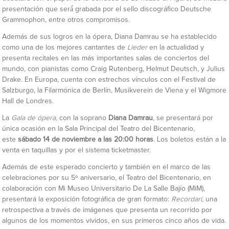
presentación que será́ grabada por el sello discográfico Deutsche
Grammophon, entre otros compromisos.
Además de sus logros en la ópera, Diana Damrau se ha establecido
como una de los mejores cantantes de
Lieder
en la actualidad y
presenta recitales en las más importantes salas de conciertos del
mundo, con pianistas como Craig Rutenberg, Helmut Deutsch, y Julius
Drake. En Europa, cuenta con estrechos vínculos con el Festival de
Salzburgo, la Filarmónica de Berlín, Musikverein de Viena y el Wigmore
Hall de Londres.
La
Gala de ópera,
con la soprano
Diana Damrau
, se presentará por
única ocasión en la Sala Principal del Teatro del Bicentenario,
este
sábado 14 de noviembre
a las 20:00 horas
. Los boletos están a la
venta en taquillas y por el sistema ticketmaster.
Además de este esperado concierto y también en el marco de las
celebraciones por su 5º aniversario, el Teatro del Bicentenario, en
colaboración con Mi Museo Universitario De La Salle Bajío (MiM),
presentará la exposición fotográfica de gran formato:
Recordari,
una
retrospectiva a través de imágenes que presenta un recorrido por
algunos de los momentos vividos, en sus primeros cinco años de vida
.