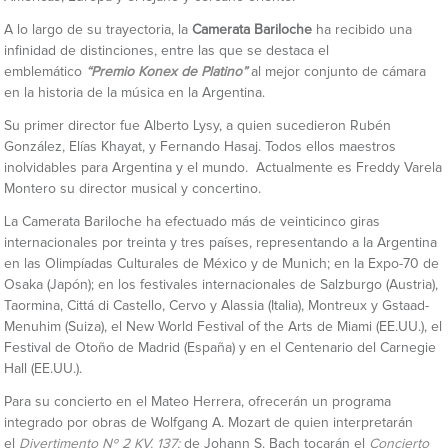
A lo largo de su trayectoria, la
Camerata Bariloche
ha recibido una
infinidad de distinciones, entre las que se destaca el
emblemático
“Premio Konex de Platino”
al mejor conjunto de cámara
en la historia de la música en la Argentina.
Su primer director fue Alberto Lysy, a quien sucedieron Rubén
González, Elías Khayat, y Fernando Hasaj. Todos ellos maestros
inolvidables para Argentina y el mundo. Actualmente es Freddy Varela
Montero su director musical y concertino.
La Camerata Bariloche ha efectuado más de veinticinco giras
internacionales por treinta y tres países, representando a la Argentina
en las Olimpíadas Culturales de México y de Munich; en la Expo-70 de
Osaka (Japón); en los festivales internacionales de Salzburgo (Austria),
Taormina, Cittá di Castello, Cervo y Alassia (Italia), Montreux y Gstaad-
Menuhim (Suiza), el New World Festival of the Arts de Miami (EE.UU.), el
Festival de Otoño de Madrid (España) y en el Centenario del Carnegie
Hall (EE.UU.).
Para su concierto en el Mateo Herrera, ofrecerán un programa
integrado por obras de Wolfgang A. Mozart de quien interpretarán
el
Divertimento Nº 2 KV. 137
;
de Johann S. Bach tocarán el
Concierto