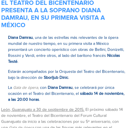
EL TEATRO DEL BICENTENARIO
PRESENTA A LA SOPRANO DIANA
DAMRAU, EN SU PRIMERA VISITA A
MÉXICO
Diana Damrau
, una de las estrellas más relevantes de la ópera
mundial de nuestro tiempo, en su primera visita a México
presentará un concierto operístico con obras de Bellini, Donizetti,
Rossini y Verdi, entre otros, al lado del barítono francés
Nicolas
Testé
.
Estarán acompañados por la Orquesta del Teatro del Bicentenario,
bajo la dirección de
Sborljub Dinic
.
La
Gala de ópera,
con
Diana Damrau
,
se celebrará por única
ocasión en el Teatro del Bicentenario, el
sábado 14 de noviembre,
a las 20:00 horas
.
León, Guanajuato a 30 de septiembre de 2015.
El próximo sábado 14
de noviembre, el Teatro del Bicentenario del Forum Cultural
Guanajuato da inicio a las celebraciones por su 5º aniversario, con
una
Gala de ópera
con una de las figuras más relevantes en el