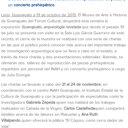
un
concierto prehispánico
.
León, Guanajuato a 19 de octubre de 2015
. El Museo de Arte e Historia
de Guanajuato del Forum Cultural, despedirá esta semana la
exposición
Guanajuato, arqueología revelada
que desde el pasado 10
de julio se presenta con éxito en la Sala Luis García Guerrero de este
recinto; el cierre de la muestra se realizará con una serie de charlas
en las que el público podrá conocer más acerca del importante trabajo
de investigación arqueológica que se lleva a cabo en el estado, a
través de trece charlas y dos presentaciones editoriales. Además, se
ofertarán dos talleres de reproducción de piezas prehispánicas
impartidos por personal del INAH y un concierto prehispánico a cargo
de Julio Energía.
Las charlas se llevarán a cabo del
21 al 24 de noviembre
, en
coordinación con el centro INAH Guanajuato, el Instituto Estatal de la
Cultura de Guanajuato y con la participación de especialistas como la
investigadora
Gabriela Zepeda
quien nos hablará de los trabajos
realizados en Cañada de la Virgen,
Carlos Castañeda
quien compartirá
detalles acerca de las labores en Plazuelas y
Ana Ruth
Villalpando
quien ofrecerá la plática “El Cóporo, como cerro dador de
vida”.