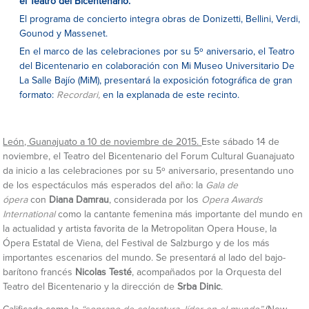
el Teatro del Bicentenario.
El programa de concierto integra obras de Donizetti, Bellini, Verdi,
Gounod y Massenet.
En el marco de las celebraciones por su 5º aniversario, el Teatro
del Bicentenario en colaboración con Mi Museo Universitario De
La Salle Bajío (MiM), presentará la exposición fotográfica de gran
formato:
Recordari,
en la explanada de este recinto.
León, Guanajuato a 10 de noviembre de 2015.
Este sábado 14 de
noviembre, el Teatro del Bicentenario del Forum Cultural Guanajuato
da inicio a las celebraciones por su 5º aniversario, presentando uno
de los espectáculos más esperados del año: la
Gala de
ópera
con
Diana Damrau
, considerada por los
Opera Awards
International
como la cantante femenina más importante del mundo en
la actualidad y artista favorita de la Metropolitan Opera House, la
Ópera Estatal de Viena, del Festival de Salzburgo y de los más
importantes escenarios del mundo. Se presentará al lado del bajo-
barítono francés
Nicolas Testé
, acompañados por la Orquesta del
Teatro del Bicentenario y la dirección de
Srba Dinic
.