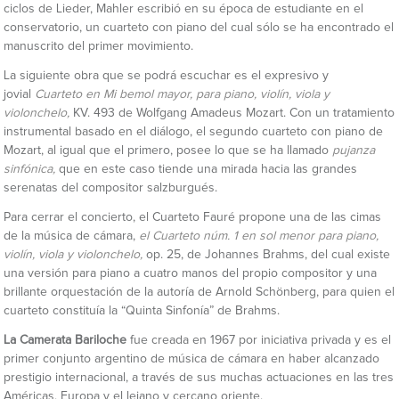
ciclos de Lieder, Mahler escribió en su época de estudiante en el
conservatorio, un cuarteto con piano del cual sólo se ha encontrado el
manuscrito del primer movimiento.
La siguiente obra que se podrá escuchar es el expresivo y
jovial
Cuarteto en Mi
bemol mayor, para piano, violín, viola
y
violonchelo,
KV. 493 de Wolfgang Amadeus Mozart. Con un tratamiento
instrumental basado en el diálogo, el segundo cuarteto con piano de
Mozart, al igual que el primero, posee lo que se ha llamado
pujanza
sinfónica,
que en este caso tiende una mirada hacia las grandes
serenatas del compositor salzburgués.
Para cerrar el concierto, el Cuarteto Fauré propone una de las cimas
de la música de cámara,
el Cuarteto núm. 1
en sol menor para piano,
violín, viola
y violonchelo,
op. 25, de Johannes Brahms, del cual existe
una versión para piano a cuatro manos del propio compositor y una
brillante orquestación de la autoría de Arnold Schönberg, para quien el
cuarteto constituía la “Quinta Sinfonía” de Brahms.
La Camerata Bariloche
fue creada en 1967 por iniciativa privada y es el
primer conjunto argentino de música de cámara en haber alcanzado
prestigio internacional, a través de sus muchas actuaciones en las tres
Américas, Europa y el lejano y cercano oriente.