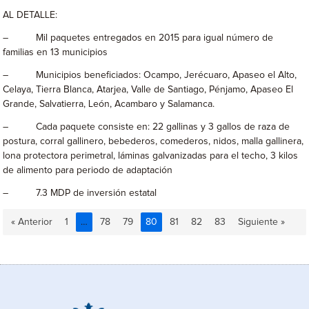
AL DETALLE:
– Mil paquetes entregados en 2015 para igual número de
familias en 13 municipios
– Municipios beneficiados: Ocampo, Jerécuaro, Apaseo el Alto,
Celaya, Tierra Blanca, Atarjea, Valle de Santiago, Pénjamo, Apaseo El
Grande, Salvatierra, León, Acambaro y Salamanca.
– Cada paquete consiste en: 22 gallinas y 3 gallos de raza de
postura, corral gallinero, bebederos, comederos, nidos, malla gallinera,
lona protectora perimetral, láminas galvanizadas para el techo, 3 kilos
de alimento para periodo de adaptación
– 7.3 MDP de inversión estatal
« Anterior
1
…
78
79
80
81
82
83
Siguiente »