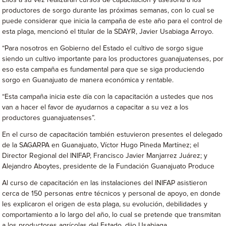
Ellos a su vez realizarán cursos de capacitación y asesoría a los
productores de sorgo durante las próximas semanas, con lo cual se
puede considerar que inicia la campaña de este año para el control de
esta plaga, mencionó el titular de la SDAYR, Javier Usabiaga Arroyo.
“Para nosotros en Gobierno del Estado el cultivo de sorgo sigue
siendo un cultivo importante para los productores guanajuatenses, por
eso esta campaña es fundamental para que se siga produciendo
sorgo en Guanajuato de manera económica y rentable.
“Esta campaña inicia este día con la capacitación a ustedes que nos
van a hacer el favor de ayudarnos a capacitar a su vez a los
productores guanajuatenses”.
En el curso de capacitación también estuvieron presentes el delegado
de la SAGARPA en Guanajuato, Víctor Hugo Pineda Martínez; el
Director Regional del INIFAP, Francisco Javier Manjarrez Juárez; y
Alejandro Aboytes, presidente de la Fundación Guanajuato Produce
Al curso de capacitación en las instalaciones del INIFAP asistieron
cerca de 150 personas entre técnicos y personal de apoyo, en donde
les explicaron el origen de esta plaga, su evolución, debilidades y
comportamiento a lo largo del año, lo cual se pretende que transmitan
a los productores agrícolas del Estado, dijo Usabiaga.