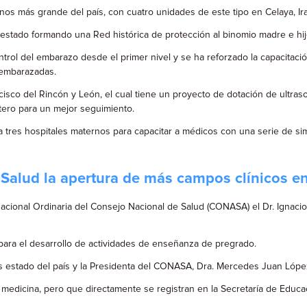
s más grande del país, con cuatro unidades de este tipo en Celaya, Ira
 estado formando una Red histórica de protección al binomio madre e hij
ntrol del embarazo desde el primer nivel y se ha reforzado la capacitaci
 embarazadas.
isco del Rincón y León, el cual tiene un proyecto de dotación de ultraso
tero para un mejor seguimiento.
 a tres hospitales maternos para capacitar a médicos con una serie de si
e Salud la apertura de más campos clínicos 
cional Ordinaria del Consejo Nacional de Salud (CONASA) el Dr. Ignacio 
para el desarrollo de actividades de enseñanza de pregrado.
os estado del país y la Presidenta del CONASA, Dra. Mercedes Juan Lópe
edicina, pero que directamente se registran en la Secretaría de Educac