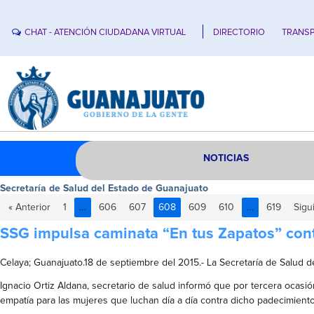
CHAT - ATENCIÓN CIUDADANA VIRTUAL
DIRECTORIO
TRANSP
NOTICIAS
Secretaría de Salud del Estado de Guanajuato
« Anterior
1
…
606
607
608
609
610
…
619
Sigu
SSG impulsa caminata “En tus Zapatos” cont
Celaya; Guanajuato.18 de septiembre del 2015.- La Secretaría de Salud de
Ignacio Ortiz Aldana, secretario de salud informó que por tercera ocasió
empatía para las mujeres que luchan día a día contra dicho padecimient