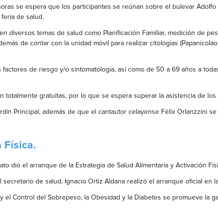
 horas se espera que los participantes se reúnan sobre el bulevar Adolfo 
 feria de salud.
n diversos temas de salud como Planificación Familiar, medición de peso, t
emás de contar con la unidad móvil para realizar citologías (Papanicola
factores de riesgo y/o sintomatología, así como de 50 a 69 años a todas
son totalmente gratuitas, por lo que se espera superar la asistencia de los
ardín Principal, además de que el cantautor celayense Félix Orlanzzini 
 Física.
o dio el arranque de la Estrategia de Salud Alimentaria y Activación Físi
l secretario de salud, Ignacio Ortiz Aldana realizó el arranque oficial en
y el Control del Sobrepeso, la Obesidad y la Diabetes se promueve la gen