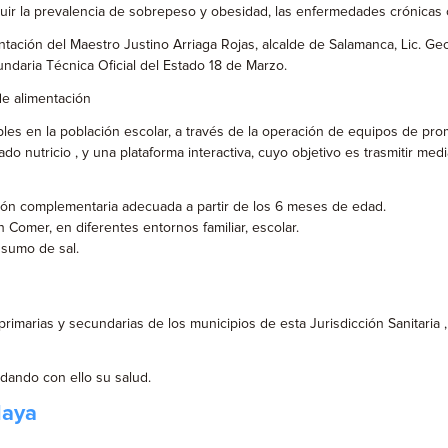
nuir la prevalencia de sobrepeso y obesidad, las enfermedades crónicas co
ntación del Maestro Justino Arriaga Rojas, alcalde de Salamanca, Lic. Ge
undaria Técnica Oficial del Estado 18 de Marzo.
de alimentación
ables en la población escolar, a través de la operación de equipos de pr
stado nutricio , y una plataforma interactiva, cuyo objetivo es trasmitir m
ción complementaria adecuada a partir de los 6 meses de edad.
 Comer, en diferentes entornos familiar, escolar.
nsumo de sal.
rimarias y secundarias de los municipios de esta Jurisdicción Sanitaria ,
dando con ello su salud.
laya