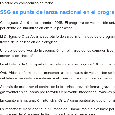
La salud es compromiso de todos.
SSG es punta de lanza nacional en el progr
Guanajuato, Gto; 9 de septiembre 2015.- El programa de vacunación univ
por ciento de inmunización entre la población.
El Dr. Ignacio Ortiz Aldana, secretario de salud informa que este progra
través de la aplicación de biológicos.
Uno de los objetivos de la vacunación en el marco de los compromisos 
menores de cinco años.
En el Estado de Guanajuato la Secretaría de Salud logró el 100 por cien
Ortiz Aldana informa que al mantener las coberturas de vacunación se logr
del tétanos neonatal y mantener la eliminación de sarampión y rubeola.
Además de mantener el control de la tosferina, prevenir formas graves de
gastroenteritis causadas por rotavirus y prevenir infecciones invasivas
En cuanto a la vacunación intensiva, Ortiz Aldana puntualizó que en el 
Es importante mencionar que el Estado de Guanajuato fue evaluado por l
situacional del Programa de Vacunación Universal en el país.