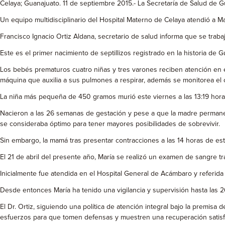
Celaya; Guanajuato. 11 de septiembre 2015.- La Secretaría de Salud de G
Un equipo multidisciplinario del Hospital Materno de Celaya atendió a M
Francisco Ignacio Ortiz Aldana, secretario de salud informa que se tra
Este es el primer nacimiento de septillizos registrado en la historia de G
Los bebés prematuros cuatro niñas y tres varones reciben atención en 
máquina que auxilia a sus pulmones a respirar, además se monitorea el 
La niña más pequeña de 450 gramos murió este viernes a las 13:19 hora
Nacieron a las 26 semanas de gestación y pese a que la madre permaneci
se consideraba óptimo para tener mayores posibilidades de sobrevivir.
Sin embargo, la mamá tras presentar contracciones a las 14 horas de est
El 21 de abril del presente año, María se realizó un examen de sangre
Inicialmente fue atendida en el Hospital General de Acámbaro y referida
Desde entonces María ha tenido una vigilancia y supervisión hasta las 
El Dr. Ortiz, siguiendo una política de atención integral bajo la premisa
esfuerzos para que tomen defensas y muestren una recuperación satisfa