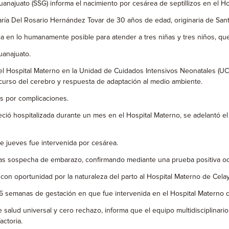
uanajuato (SSG) informa el nacimiento por cesárea de septillizos en el H
aría Del Rosario Hernández Tovar de 30 años de edad, originaria de Sant
baja en lo humanamente posible para atender a tres niñas y tres niños, 
uanajuato.
el Hospital Materno en la Unidad de Cuidados Intensivos Neonatales (UC
curso del cerebro y respuesta de adaptación al medio ambiente.
s por complicaciones.
ó hospitalizada durante un mes en el Hospital Materno, se adelantó el 
e jueves fue intervenida por cesárea.
 tras sospecha de embarazo, confirmando mediante una prueba positiva o
 con oportunidad por la naturaleza del parto al Hospital Materno de Cel
26 semanas de gestación en que fue intervenida en el Hospital Materno 
 de salud universal y cero rechazo, informa que el equipo multidisciplina
ctoria.