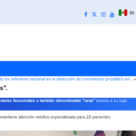
ES
o es referente nacional en la detección de crecimiento prostático en…
»
s”.
medades lisosomales o también denominadas “raras”
debido a su baja
, mantiene atención médica especializada para 22 pacientes