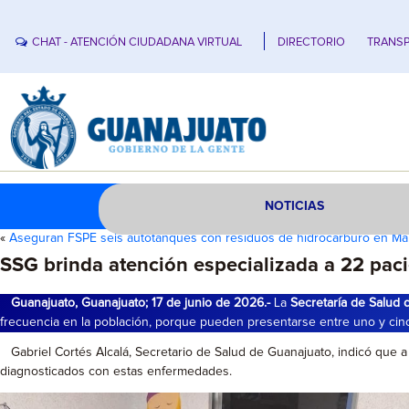
CHAT - ATENCIÓN CIUDADANA VIRTUAL
DIRECTORIO
TRANSP
NOTICIAS
«
Aseguran FSPE seis autotanques con residuos de hidrocarburo en M
SSG brinda atención especializada a 22 pac
Guanajuato, Guanajuato; 17 de junio de 2026.-
La
Secretaría de Salud
frecuencia en la población, porque pueden presentarse entre uno y cinc
Gabriel Cortés Alcalá, Secretario de Salud de Guanajuato, indicó que a 
diagnosticados con estas enfermedades.