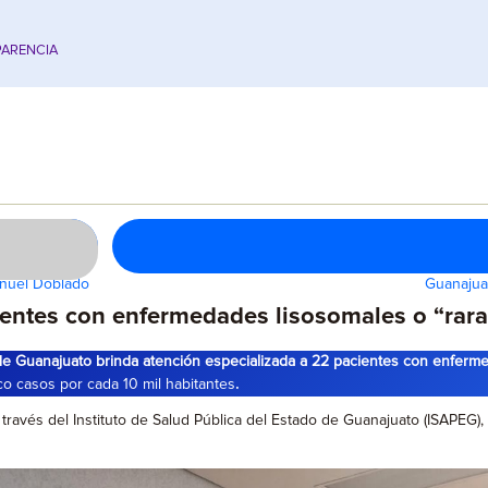
ARENCIA
anuel Doblado
Guanajuat
ientes con enfermedades lisosomales o “rara
 de Guanajuato brinda atención especializada a 22 pacientes con enfer
o casos por cada 10 mil habitantes
.
través del Instituto de Salud Pública del Estado de Guanajuato (ISAPEG)