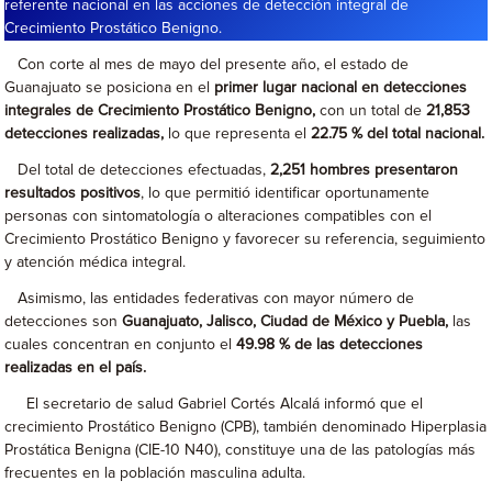
referente nacional en las acciones de detección integral de
Crecimiento Prostático Benigno.
Con corte al mes de mayo del presente año, el estado de
Guanajuato se posiciona en el
primer lugar nacional en detecciones
integrales de Crecimiento Prostático Benigno
,
con un total de
21,853
detecciones realizadas
,
lo que representa el
22.75 % del total nacional
.
Del total de detecciones efectuadas,
2,251 hombres presentaron
resultados positivos
, lo que permitió identificar oportunamente
personas con sintomatología o alteraciones compatibles con el
Crecimiento Prostático Benigno y favorecer su referencia, seguimiento
y atención médica integral.
Asimismo, las entidades federativas con mayor número de
detecciones son
Guanajuato, Jalisco, Ciudad de México y Puebla
,
las
cuales concentran en conjunto el
49.98 % de las detecciones
realizadas en el país
.
El secretario de salud Gabriel Cortés Alcalá informó que el
crecimiento Prostático Benigno (CPB), también denominado Hiperplasia
Prostática Benigna (CIE-10 N40), constituye una de las patologías más
frecuentes en la población masculina adulta.