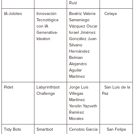
Ruiz
IA-Jolotes
Innovación
Beatriz Valeria
Celaya
Tecnológica
Samaniego
con IA
Vázquez Oscar
Generativa-
Israel Jiménez
Ideaton
González Juan
Silvano
Hernández
Belman
Alejandro
Aguilar
Martínez
Pidet
Labyrinthbot
Jorge Luis
San Luis de la
Challenge
Villegas
Paz
Martínez
Yerelin Yazveth
Ramírez
Morales
Tidy Bots
Smartbot
Cenobio García
San Felipe